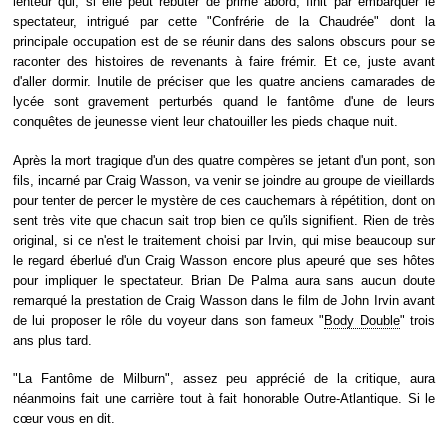
lenteur qui, si elle peut rebuter de prime abord, finit par embarquer le
spectateur, intrigué par cette "Confrérie de la Chaudrée" dont la
principale occupation est de se réunir dans des salons obscurs pour se
raconter des histoires de revenants à faire frémir. Et ce, juste avant
d'aller dormir. Inutile de préciser que les quatre anciens camarades de
lycée sont gravement perturbés quand le fantôme d'une de leurs
conquêtes de jeunesse vient leur chatouiller les pieds chaque nuit.
Après la mort tragique d'un des quatre compères se jetant d'un pont, son
fils, incarné par Craig Wasson, va venir se joindre au groupe de vieillards
pour tenter de percer le mystère de ces cauchemars à répétition, dont on
sent très vite que chacun sait trop bien ce qu'ils signifient. Rien de très
original, si ce n'est le traitement choisi par Irvin, qui mise beaucoup sur
le regard éberlué d'un Craig Wasson encore plus apeuré que ses hôtes
pour impliquer le spectateur. Brian De Palma aura sans aucun doute
remarqué la prestation de Craig Wasson dans le film de John Irvin avant
de lui proposer le rôle du voyeur dans son fameux "
Body Double
" trois
ans plus tard.
"La Fantôme de Milburn", assez peu apprécié de la critique, aura
néanmoins fait une carrière tout à fait honorable Outre-Atlantique. Si le
cœur vous en dit.