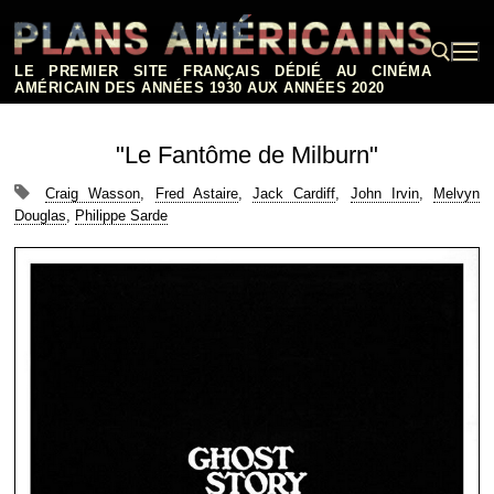
Aller
au
contenu
LE PREMIER SITE FRANÇAIS DÉDIÉ AU CINÉMA
AMÉRICAIN DES ANNÉES 1930 AUX ANNÉES 2020
Rechercher :
"Le Fantôme de Milburn"
Craig Wasson
,
Fred Astaire
,
Jack Cardiff
,
John Irvin
,
Melvyn
Douglas
,
Philippe Sarde