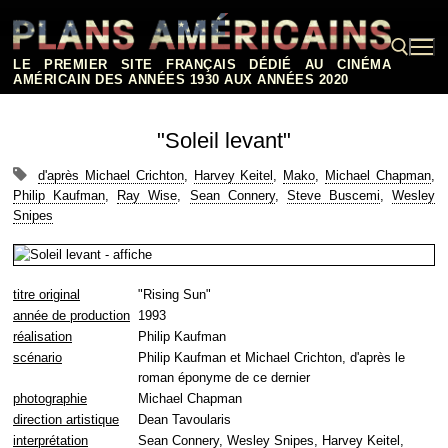
Aller
au
contenu
LE PREMIER SITE FRANÇAIS DÉDIÉ AU CINÉMA
AMÉRICAIN DES ANNÉES 1930 AUX ANNÉES 2020
Rechercher :
"Soleil levant"
d'après Michael Crichton
,
Harvey Keitel
,
Mako
,
Michael Chapman
,
Philip Kaufman
,
Ray Wise
,
Sean Connery
,
Steve Buscemi
,
Wesley
Snipes
titre original
"Rising Sun"
année de production
1993
réalisation
Philip Kaufman
scénario
Philip Kaufman et Michael Crichton, d'après le
roman éponyme de ce dernier
photographie
Michael Chapman
direction artistique
Dean Tavoularis
interprétation
Sean Connery, Wesley Snipes, Harvey Keitel,