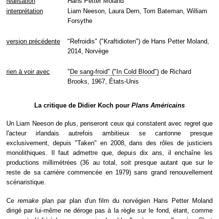
réalisation
Hans Petter Moland
interprétation
Liam Neeson, Laura Dern, Tom Bateman, William
Forsythe
version précédente
"Refroidis" ("Kraftidioten") de Hans Petter Moland,
2014, Norvège
rien à voir avec
"
De sang-froid" ("In Cold Blood")
de Richard
Brooks, 1967, États-Unis
La critique de Didier Koch pour
Plans Américains
Un Liam Neeson de plus, penseront ceux qui constatent avec regret que
l'acteur irlandais autrefois ambitieux se cantonne presque
exclusivement, depuis "Taken" en 2008, dans des rôles de justiciers
monolithiques. Il faut admettre que, depuis dix ans, il enchaîne les
productions millimétrées (36 au total, soit presque autant que sur le
reste de sa carrière commencée en 1979) sans grand renouvellement
scénaristique.
Ce
remake
plan par plan d'un film du norvégien Hans Petter Moland
dirigé par lui-même ne déroge pas à la règle sur le fond, étant, comme