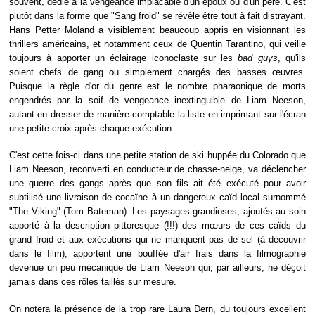
souvent, dédié à la vengeance implacable d'un époux ou d'un père. C'est
plutôt dans la forme que "Sang froid" se révèle être tout à fait distrayant.
Hans Petter Moland a visiblement beaucoup appris en visionnant les
thrillers américains, et notamment ceux de Quentin Tarantino, qui veille
toujours à apporter un éclairage iconoclaste sur les
bad guys
, qu'ils
soient chefs de gang ou simplement chargés des basses œuvres.
Puisque la règle d'or du genre est le nombre pharaonique de morts
engendrés par la soif de vengeance inextinguible de Liam Neeson,
autant en dresser de manière comptable la liste en imprimant sur l'écran
une petite croix après chaque exécution.
C'est cette fois-ci dans une petite station de ski huppée du Colorado que
Liam Neeson, reconverti en conducteur de chasse-neige, va déclencher
une guerre des gangs après que son fils ait été exécuté pour avoir
subtilisé une livraison de cocaïne à un dangereux caïd local surnommé
"The Viking" (Tom Bateman). Les paysages grandioses, ajoutés au soin
apporté à la description pittoresque (!!!) des mœurs de ces caïds du
grand froid et aux exécutions qui ne manquent pas de sel (à découvrir
dans le film), apportent une bouffée d'air frais dans la filmographie
devenue un peu mécanique de Liam Neeson qui, par ailleurs, ne déçoit
jamais dans ces rôles taillés sur mesure.
On notera la présence de la trop rare Laura Dern, du toujours excellent