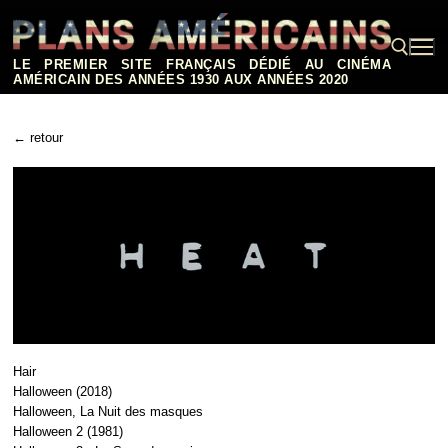
Aller
au
contenu
LE PREMIER SITE FRANÇAIS DÉDIÉ AU CINÉMA
AMÉRICAIN DES ANNÉES 1930 AUX ANNÉES 2020
Rechercher :
← retour
Hair
Halloween (2018)
Halloween, La Nuit des masques
Halloween 2 (1981)