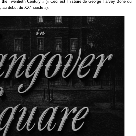
f the Twentieth Century » (« Ceci est l’histoire de George Harvey Bone qui
e
s, au début du XX
siècle »).