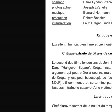
scénario
Barré Lyndon, d'apr
photographie
Joseph LaShelle
musique
Bernard Herrmann
production
Robert Bassler
interprétation
Laird Cregar, Linda
Critique 
Excellent film noir, bien filmé et bien jo
Critique extraite de
50 ans de c
Le second des films londoniens de John
Dans "Hangover Square", Cregar incar
argument qui peut prêter à sourire, mais d
de Cregar y est pour beaucoup). Le feu e
NDLR] : il commence et se termine par 
l'assassin traîne le cadavre d'une victime 
La critique
Chef-d'œuvre sortant de la nuit et du tem