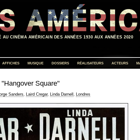
É AU CINÉMA AMÉRICAIN DES ANNÉES 1930 AUX ANNÉES 2020
AFFICHES
MUSIQUE
DOSSIERS
RÉALISATEURS
ACTEURS
M
Rechercher :
"Hangover Square"
orge Sanders
,
Laird Cregar
,
Linda Darnell
,
Londres