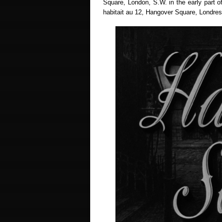
Square, London, S.W. in the early part o
habitait au 12, Hangover Square, Londre