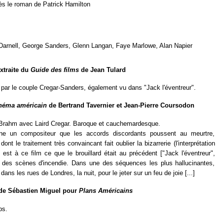
ès le roman de Patrick Hamilton
 Darnell, George Sanders, Glenn Langan, Faye Marlowe, Alan Napier
extraite du
Guide des films
de Jean Tulard
ué par le couple Cregar-Sanders, également vu dans "Jack l'éventreur".
inéma américain
de Bertrand Tavernier et Jean-Pierre Coursodon
 Brahm avec Laird Cregar. Baroque et cauchemardesque.
ne un compositeur que les accords discordants poussent au meurtre,
ont le traitement très convaincant fait oublier la bizarrerie (l'interprétation
st à ce film ce que le brouillard était au précédent ["Jack l'éventreur",
des scènes d'incendie. Dans une des séquences les plus hallucinantes,
dans les rues de Londres, la nuit, pour le jeter sur un feu de joie [...]
 de Sébastien Miguel pour
Plans Américains
ps.