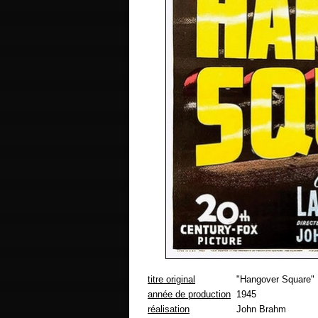
titre original
"Hangover Square"
année de production
1945
réalisation
John Brahm