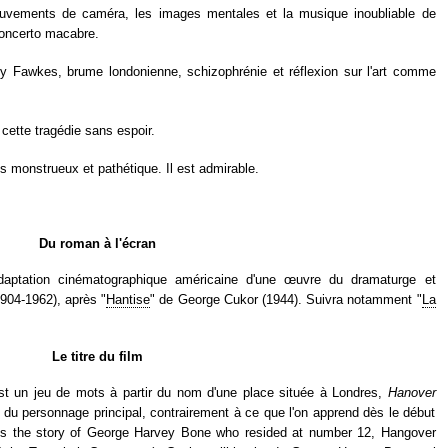
mouvements de caméra, les images mentales et la musique inoubliable de
concerto macabre.
 Fawkes, brume londonienne, schizophrénie et réflexion sur l'art comme
cette tragédie sans espoir.
ois monstrueux et pathétique. Il est admirable.
Du roman à l'écran
aptation cinématographique américaine d'une œuvre du dramaturge et
1904-1962), après "
Hantise
" de George Cukor (1944). Suivra notamment "
La
Le titre du film
st un jeu de mots à partir du nom d'une place située à Londres,
Hanover
e du personnage principal, contrairement à ce que l'on apprend dès le début
s is the story of George Harvey Bone who resided at number 12, Hangover