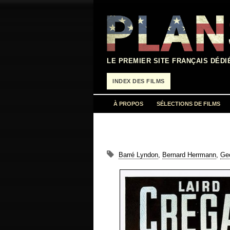
Aller
au
contenu
LE PREMIER SITE FRANÇAIS DÉDI
INDEX DES FILMS
À PROPOS
SÉLECTIONS DE FILMS
Barré Lyndon
,
Bernard Herrmann
,
Ge