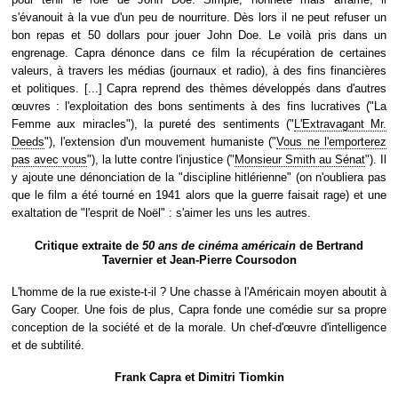
s'évanouit à la vue d'un peu de nourriture. Dès lors il ne peut refuser un
bon repas et 50 dollars pour jouer John Doe. Le voilà pris dans un
engrenage. Capra dénonce dans ce film la récupération de certaines
valeurs, à travers les médias (journaux et radio), à des fins financières
et politiques. [...] Capra reprend des thèmes développés dans d'autres
œuvres : l'exploitation des bons sentiments à des fins lucratives ("La
Femme aux miracles"), la pureté des sentiments ("
L'Extravagant Mr.
Deeds
"), l'extension d'un mouvement humaniste ("
Vous ne l'emporterez
pas avec vous
"), la lutte contre l'injustice ("
Monsieur Smith au Sénat
"). Il
y ajoute une dénonciation de la "discipline hitlérienne" (on n'oubliera pas
que le film a été tourné en 1941 alors que la guerre faisait rage) et une
exaltation de "l'esprit de Noël" : s'aimer les uns les autres.
Critique extraite de
50 ans de cinéma américain
de Bertrand
Tavernier et Jean-Pierre Coursodon
L'homme de la rue existe-t-il ? Une chasse à l'Américain moyen aboutit à
Gary Cooper. Une fois de plus, Capra fonde une comédie sur sa propre
conception de la société et de la morale. Un chef-d'œuvre d'intelligence
et de subtilité.
Frank Capra et Dimitri Tiomkin