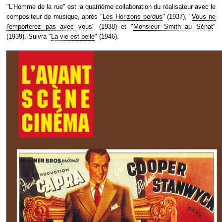
"L'Homme de la rue" est la quatrième collaboration du réalisateur avec le
compositeur de musique, après "
Les Horizons perdus
" (1937), "
Vous ne
l'emporterez pas avec vous
" (1938) et "
Monsieur Smith au Sénat
"
(1939). Suivra "
La vie est belle
" (1946).