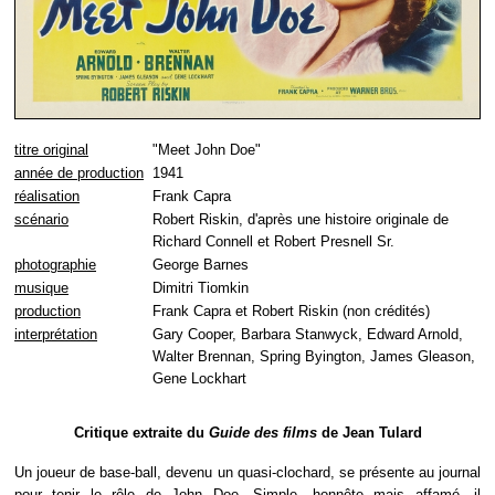
titre original
"Meet John Doe"
année de production
1941
réalisation
Frank Capra
scénario
Robert Riskin, d'après une histoire originale de
Richard Connell et Robert Presnell Sr.
photographie
George Barnes
musique
Dimitri Tiomkin
production
Frank Capra et Robert Riskin (non crédités)
interprétation
Gary Cooper, Barbara Stanwyck, Edward Arnold,
Walter Brennan, Spring Byington, James Gleason,
Gene Lockhart
Critique extraite du
Guide des films
de Jean Tulard
Un joueur de base-ball, devenu un quasi-clochard, se présente au journal
pour tenir le rôle de John Doe. Simple, honnête mais affamé, il