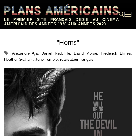
Aller
au
contenu
LE PREMIER SITE FRANÇAIS DÉDIÉ AU CINÉMA
AMÉRICAIN DES ANNÉES 1930 AUX ANNÉES 2020
Rechercher :
"Horns"
Alexandre Aja
,
Daniel Radcliffe
,
David Morse
,
Frederick Elmes
,
Heather Graham
,
Juno Temple
,
réalisateur français