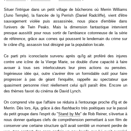
Situer l'intrigue dans un petit village de bûcherons où Merrin Williams
(Juno Temple), la fiancée de Ig Perrish (Daniel Radcliffe), vient d'être
sauvagement violée puis assassinée, nous place d'emblée dans
l'univers de Twin Peaks. Mais la dimension fantastique intervient
presque aussitôt pour nous sortir de l'ambiance cotonneuse de la série
de référence, grâce aux cornes qui poussent le lendemain du crime sur
le crâne d'Ig, assassin tout désigné par la population locale.
Ce parti pris iconoclaste survenu après qu'Ig ait proféré des injures
contre une icône de la Vierge Marie, se double d'une capacité à faire
avouer à tous ses interlocuteurs leur pires actions ou pensées.
Ingénieuse idée qui, outre s'avérer être un formidable outil pour faire
progresser à pas de géant l'enquête, rappelle au spectateur que
quasiment personne n'est réellement celui qu'il paraît être. Encore un
des thèmes favori du cinéma de David Lynch.
On comprend vite que l'affaire se réduira à l'entourage proche d'Ig et de
Merrin. Dès lors, Aja, grâce à des
flashbacks
très poétiques sur le passé
du petit groupe dans l'esprit du "
Stand by Me
" de Rob Reiner, s'évertue à
nous donner quelques clefs de compréhension permettant à son film de
conserver une certaine structure qu'il avait semblé un moment perdre de