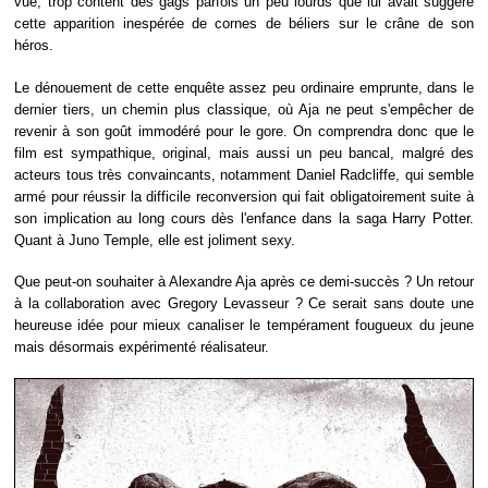
vue, trop content des gags parfois un peu lourds que lui avait suggéré
cette apparition inespérée de cornes de béliers sur le crâne de son
héros.
Le dénouement de cette enquête assez peu ordinaire emprunte, dans le
dernier tiers, un chemin plus classique, où Aja ne peut s'empêcher de
revenir à son goût immodéré pour le gore. On comprendra donc que le
film est sympathique, original, mais aussi un peu bancal, malgré des
acteurs tous très convaincants, notamment Daniel Radcliffe, qui semble
armé pour réussir la difficile reconversion qui fait obligatoirement suite à
son implication au long cours dès l'enfance dans la saga Harry Potter.
Quant à Juno Temple, elle est joliment sexy.
Que peut-on souhaiter à Alexandre Aja après ce demi-succès ? Un retour
à la collaboration avec Gregory Levasseur ? Ce serait sans doute une
heureuse idée pour mieux canaliser le tempérament fougueux du jeune
mais désormais expérimenté réalisateur.