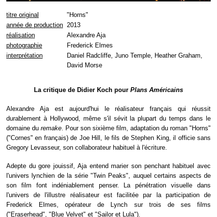
titre original
"Horns"
année de production
2013
réalisation
Alexandre Aja
photographie
Frederick Elmes
interprétation
Daniel Radcliffe, Juno Temple, Heather Graham,
David Morse
La critique de Didier Koch pour
Plans Américains
Alexandre Aja est aujourd'hui le réalisateur français qui réussit
durablement à Hollywood, même s'il sévit la plupart du temps dans le
domaine du
remake
. Pour son sixième film, adaptation du roman "Horns"
("Cornes" en français) de Joe Hill, le fils de Stephen King, il officie sans
Gregory Levasseur, son collaborateur habituel à l'écriture.
Adepte du gore jouissif, Aja entend marier son penchant habituel avec
l'univers lynchien de la série "Twin Peaks", auquel certains aspects de
son film font indéniablement penser. La pénétration visuelle dans
l'univers de l'illustre réalisateur est facilitée par la participation de
Frederick Elmes, opérateur de Lynch sur trois de ses films
("
Eraserhead
", "
Blue Velvet
" et "
Sailor et Lula
").