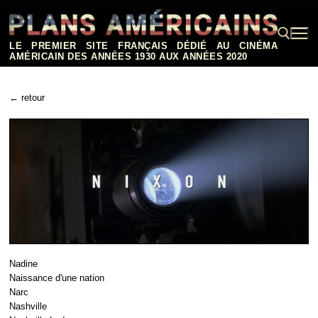
Aller
au
contenu
LE PREMIER SITE FRANÇAIS DÉDIÉ AU CINÉMA
AMÉRICAIN DES ANNÉES 1930 AUX ANNÉES 2020
Rechercher :
← retour
Nadine
Naissance d'une nation
Narc
Nashville