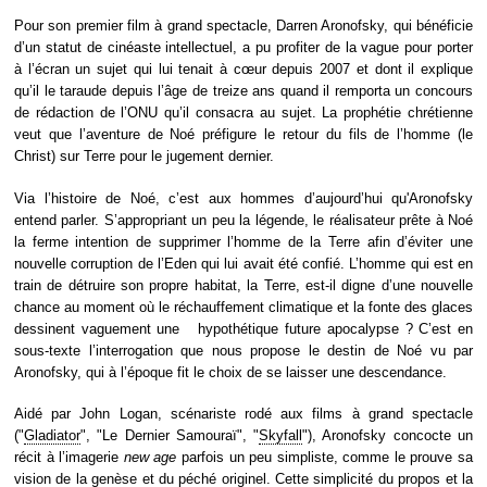
Pour son premier film à grand spectacle, Darren Aronofsky, qui bénéficie
d’un statut de cinéaste intellectuel, a pu profiter de la vague pour porter
à l’écran un sujet qui lui tenait à cœur depuis 2007 et dont il explique
qu’il le taraude depuis l’âge de treize ans quand il remporta un concours
de rédaction de l’ONU qu’il consacra au sujet. La prophétie chrétienne
veut que l’aventure de Noé préfigure le retour du fils de l’homme (le
Christ) sur Terre pour le jugement dernier.
Via l’histoire de Noé, c’est aux hommes d’aujourd’hui qu'Aronofsky
entend parler. S’appropriant un peu la légende, le réalisateur prête à Noé
la ferme intention de supprimer l’homme de la Terre afin d’éviter une
nouvelle corruption de l’Eden qui lui avait été confié. L’homme qui est en
train de détruire son propre habitat, la Terre, est-il digne d’une nouvelle
chance au moment où le réchauffement climatique et la fonte des glaces
dessinent vaguement une hypothétique future apocalypse ? C’est en
sous-texte l’interrogation que nous propose le destin de Noé vu par
Aronofsky, qui à l’époque fit le choix de se laisser une descendance.
Aidé par John Logan, scénariste rodé aux films à grand spectacle
("
Gladiator
", "Le Dernier Samouraï", "
Skyfall
"), Aronofsky concocte un
récit à l’imagerie
new age
parfois un peu simpliste, comme le prouve sa
vision de la genèse et du péché originel. Cette simplicité du propos et la