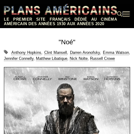
Aller
au
contenu
LE PREMIER SITE FRANÇAIS DÉDIÉ AU CINÉMA
AMÉRICAIN DES ANNÉES 1930 AUX ANNÉES 2020
Rechercher :
"Noé"
Anthony Hopkins
,
Clint Mansell
,
Darren Aronofsky
,
Emma Watson
,
Jennifer Connelly
,
Matthew Libatique
,
Nick Nolte
,
Russell Crowe