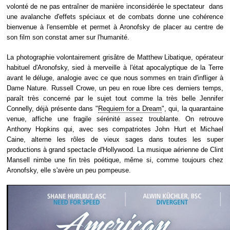
volonté de ne pas entraîner de manière inconsidérée le spectateur dans
une avalanche d'effets spéciaux et de combats donne une cohérence
bienvenue à l'ensemble et permet à Aronofsky de placer au centre de
son film son constat amer sur l'humanité.
La photographie volontairement grisâtre de Matthew Libatique, opérateur
habituel d'Aronofsky, sied à merveille à l'état apocalyptique de la Terre
avant le déluge, analogie avec ce que nous sommes en train d'infliger à
Dame Nature. Russell Crowe, un peu en roue libre ces derniers temps,
paraît très concerné par le sujet tout comme la très belle Jennifer
Connelly, déjà présente dans "
Requiem for a Dream
", qui, la quarantaine
venue, affiche une fragile sérénité assez troublante. On retrouve
Anthony Hopkins qui, avec ses compatriotes John Hurt et Michael
Caine, alterne les rôles de vieux sages dans toutes les super
productions à grand spectacle d'Hollywood. La musique aérienne de Clint
Mansell nimbe une fin très poétique, même si, comme toujours chez
Aronofsky, elle s'avère un peu pompeuse.