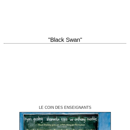
titre original "Requiem for a Dream" année de production 2000 réalisation
Darren Aronofsky scénario Darren Aronofsky et Hubert Selby Jr., d'après
le roman de ce…
"Black Swan"
« The only person standing in your way is you. » titre original "Black
Swan" année de production 2010 réalisation Darren Aronofsky
photographie Matthew Libatique…
LE COIN DES ENSEIGNANTS