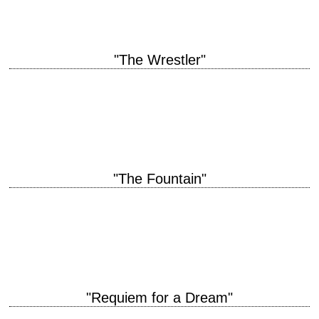
"The Wrestler"
titre original "The Wrestler" année de production 2008 réalisation Darren
Aronofsky photographie Maryse Alberti musique Clint Mansell
interprétation Mickey Rourke, Marisa Tomei, Evan Rachel Wood…
"The Fountain"
titre original "The Fountain" année de production 2006 réalisation Darren
Aronofsky scénario Darren Aronofsky photographie Matthew Libatique
musique Clint Mansell interprétation Hugh Jackman, Rachel Weisz,…
"Requiem for a Dream"