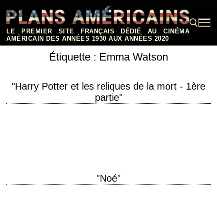
Aller
au
contenu
LE PREMIER SITE FRANÇAIS DÉDIÉ AU CINÉMA
AMÉRICAIN DES ANNÉES 1930 AUX ANNÉES 2020
Étiquette :
Emma Watson
Rechercher :
"Harry Potter et les reliques de la mort - 1ère
partie"
titre original "Harry Potter and the Deathly Hallows: Part 1" année de
production 2010 réalisation David Yates scénario Steve Kloves, d'après
le roman de J.K.…
"Noé"
titre original "Noah" année de production 2014 réalisation Darren
Aronofsky scénario Darren Aronofsky photographie Matthew Libatique
musique Clint Mansell interprétation Russell Crowe, Jennifer Connelly,