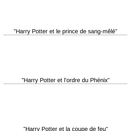
Anthony…
"Harry Potter et le prince de sang-mêlé"
titre original "Harry Potter and the Half-Blood Prince" année de
production 2009 réalisation David Yates scénario Steve Kloves, d'après
le roman éponyme de J.K. Rowling…
"Harry Potter et l'ordre du Phénix"
titre original "Harry Potter and the Order of the Phoenix" année de
production 2007 réalisation David Yates scénario Michael Goldenberg,
d'après le roman éponyme de…
"Harry Potter et la coupe de feu"