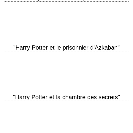
titre original "Harry Potter and the Goblet of Fire" année de production
2005 réalisation Mike Newell scénario Steve Kloves, d'après le roman
éponyme de J.K.…
"Harry Potter et le prisonnier d'Azkaban"
titre original "Harry Potter and the Prisoner of Azkaban" année de
production 2004 réalisation Alfonso Cuarón scénario Steve Kloves,
d'après le roman éponyme de J.K.…
"Harry Potter et la chambre des secrets"
When Harry met Dobby titre original "Harry Potter and the Chamber of
Secrets" année de production 2002 réalisation Chris Columbus scénario
Steve Kloves, d'après le…