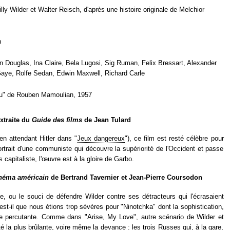
lly Wilder et Walter Reisch, d'après une histoire originale de Melchior
n
 Douglas, Ina Claire, Bela Lugosi, Sig Ruman, Felix Bressart, Alexander
aye, Rolfe Sedan, Edwin Maxwell, Richard Carle
ou" de Rouben Mamoulian, 1957
extraite du
Guide des films
de Jean Tulard
en attendant Hitler dans "
Jeux dangereux
"), ce film est resté célèbre pour
Portrait d'une communiste qui découvre la supériorité de l'Occident et passe
 capitaliste, l'œuvre est à la gloire de Garbo.
inéma américain
de Bertrand Tavernier et Jean-Pierre Coursodon
ue, ou le souci de défendre Wilder contre ses détracteurs qui l'écrasaient
est-il que nous étions trop sévères pour "Ninotchka" dont la sophistication,
tique percutante. Comme dans "Arise, My Love", autre scénario de Wilder et
ité la plus brûlante, voire même la devance : les trois Russes qui, à la gare,