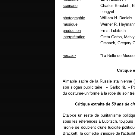
scénario
Charles Brackett, Bi
Lengyel
photographie
William H. Daniels
musique
Werner R. Heyman
production
Ernst Lubitsch
interprétation
Greta Garbo, Melvyn
Granach, Gregory G
remake
"La Belle de Mosc
Critique 
Aimable satire de la Russie stalinienne (
son slogan publicitaire : « Garbo rit. » 
du costume-uniforme à la robe du soir très
Critique extraite de
50 ans de c
Était-ce un reste de puritanisme politiq
sous les références à Lubitsch, toujours 
l'ironie se doublent d'une lucidité poli
Brackett, la comédie s'inspire de l'actual