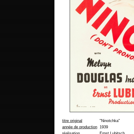
titre original
"Ninotchka"
année de production
1939
réalisation
Ernst Lubitsch