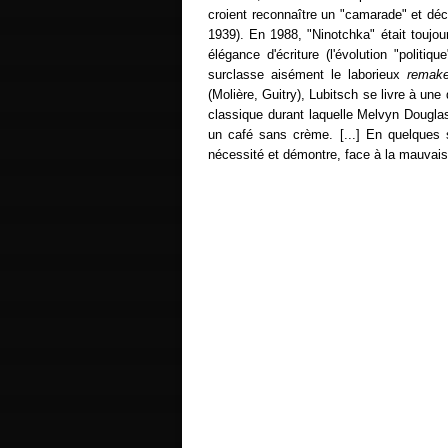
croient reconnaître un "camarade" et déco
1939). En 1988, "Ninotchka" était toujour
élégance d'écriture (l'évolution "polit
surclasse aisément le laborieux
remak
(Molière, Guitry), Lubitsch se livre à un
classique durant laquelle Melvyn Douglas
un café sans crème. [...] En quelques 
nécessité et démontre, face à la mauvaise 