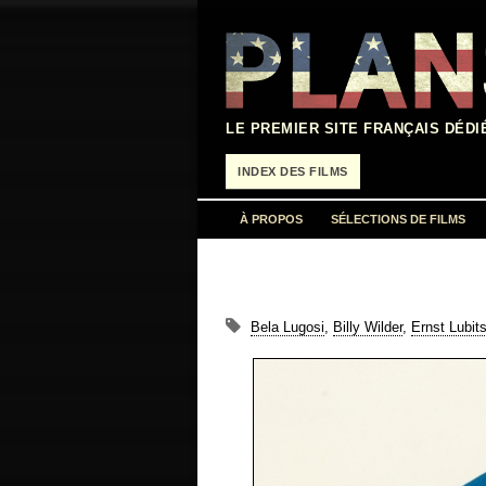
Aller
au
contenu
LE PREMIER SITE FRANÇAIS DÉDI
INDEX DES FILMS
À PROPOS
SÉLECTIONS DE FILMS
Bela Lugosi
,
Billy Wilder
,
Ernst Lubit