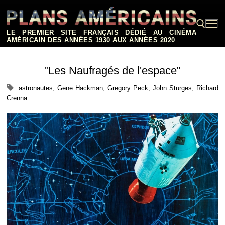
Aller
au
contenu
LE PREMIER SITE FRANÇAIS DÉDIÉ AU CINÉMA
AMÉRICAIN DES ANNÉES 1930 AUX ANNÉES 2020
Rechercher :
"Les Naufragés de l'espace"
astronautes
,
Gene Hackman
,
Gregory Peck
,
John Sturges
,
Richard
Crenna