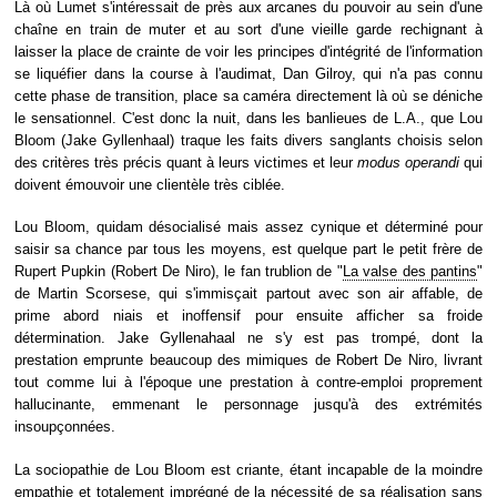
Là où Lumet s'intéressait de près aux arcanes du pouvoir au sein d'une
chaîne en train de muter et au sort d'une vieille garde rechignant à
laisser la place de crainte de voir les principes d'intégrité de l'information
se liquéfier dans la course à l'audimat, Dan Gilroy, qui n'a pas connu
cette phase de transition, place sa caméra directement là où se déniche
le sensationnel. C'est donc la nuit, dans les banlieues de L.A., que Lou
Bloom (Jake Gyllenhaal) traque les faits divers sanglants choisis selon
des critères très précis quant à leurs victimes et leur
modus operandi
qui
doivent émouvoir une clientèle très ciblée.
Lou Bloom, quidam désocialisé mais assez cynique et déterminé pour
saisir sa chance par tous les moyens, est quelque part le petit frère de
Rupert Pupkin (Robert De Niro), le fan trublion de "
La valse des pantins
"
de Martin Scorsese, qui s'immisçait partout avec son air affable, de
prime abord niais et inoffensif pour ensuite afficher sa froide
détermination. Jake Gyllenahaal ne s'y est pas trompé, dont la
prestation emprunte beaucoup des mimiques de Robert De Niro, livrant
tout comme lui à l'époque une prestation à contre-emploi proprement
hallucinante, emmenant le personnage jusqu'à des extrémités
insoupçonnées.
La sociopathie de Lou Bloom est criante, étant incapable de la moindre
empathie et totalement imprégné de la nécessité de sa réalisation sans