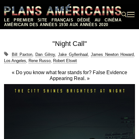
Aller
au
contenu
LE PREMIER SITE FRANÇAIS DÉDIÉ AU CINÉMA
AMÉRICAIN DES ANNÉES 1930 AUX ANNÉES 2020
Rechercher :
"Night Call"
Bill Paxton
,
Dan Gilroy
,
Jake Gyllenhaal
,
James Newton Howard
,
Los Angeles
,
Rene Russo
,
Robert Elswit
« Do you know what fear stands for? False Evidence
Appearing Real. »