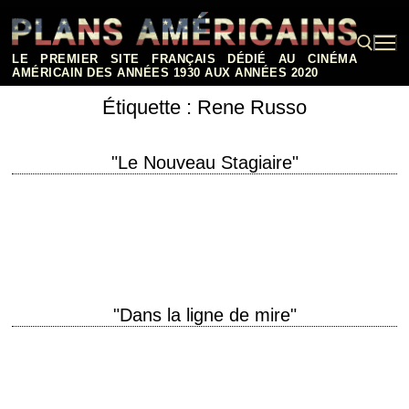
Aller
au
contenu
LE PREMIER SITE FRANÇAIS DÉDIÉ AU CINÉMA
AMÉRICAIN DES ANNÉES 1930 AUX ANNÉES 2020
Étiquette :
Rene Russo
Rechercher :
"Le Nouveau Stagiaire"
titre original "The Intern" année de production 2015 réalisation Nancy
Meyers scénario Nancy Meyers photographie Stephen Goldblatt
musique Theodore Shapiro interprétation Robert De Niro, Anne…
"Dans la ligne de mire"
À cause d'un assassinat titre original "In the Line of Fire" année de
production 1993 réalisation Wolfgang Petersen scénario Jeff Maguire
photographie John Bailey musique…