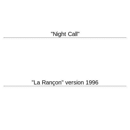
Howard interprétation Dustin Hoffman, Rene Russo, Morgan Freeman,
Kevin…
"Night Call"
« Do you know what fear stands for? False Evidence Appearing Real. »
titre original "Nightcrawler" année de production 2014 réalisation Dan
Gilroy scénario Dan…
"La Rançon" version 1996
titre original "Ransom" année de production 1996 réalisation Ron Howard
scénario Richard Price et Alexander Ignon, d'après le scénario de Cyril
Hume et Richard Maibaum…