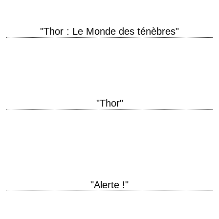
"Thor : Le Monde des ténèbres"
« Mmm, brother, you look ravishing! – It will hurt no less when I kill you
in this form. » titre original "Thor: The Dark…
"Thor"
titre original "Thor" année de production 2011 réalisation Kenneth
Branagh scénario d'après le comic book de Stan Lee, Larry Lieber et
Jack Kirby photographie Haris…
"Alerte !"
titre original "Outbreak" année de production 1995 réalisation Wolfgang
Petersen photographie Michael Ballhaus musique James Newton