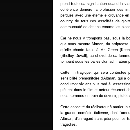
prend toute sa signification quand la vi
cohérence derrière la profusion des im
perdues avec une éternelle croyance en l
country
de tous ces assoiffés de gloire
communauté de destins comme les pionni
Car ne nous y trompons pas, sous la bon
que nous raconte Altman, du striptease
qu'elle chante faux, à Mr. Green (Kee
(Shelley Duvall), au chevet de sa femme
tombant sous les balles d'un admirateur p
Cette fin tragique, qui sera contestée 
sensibilité prémonitoire d'Altman, qui a
conduiront six ans plus tard à l'assassi
présent dans le film et acteur récurrent d
nous sommes en train de devenir, plutôt
Cette capacité du réalisateur à marier la
la grande comédie italienne, dont l'amo
Altman, d'un regard sans pitié pour les 
tragédies.