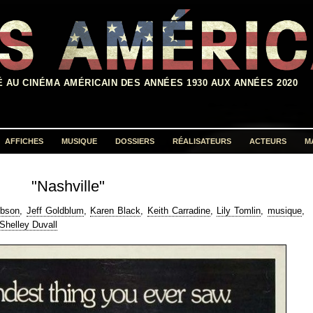
É AU CINÉMA AMÉRICAIN DES ANNÉES 1930 AUX ANNÉES 2020
AFFICHES
MUSIQUE
DOSSIERS
RÉALISATEURS
ACTEURS
M
Rechercher :
"Nashville"
ibson
,
Jeff Goldblum
,
Karen Black
,
Keith Carradine
,
Lily Tomlin
,
musique
,
Shelley Duvall