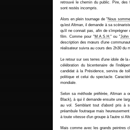
retrouvé le chemin du public. Pire, des
sont restés incompris.
Alors en plein tournage de "
Nous sommes
qu'est Altman, il demande à sa scénariste
qu'il ne connait pas, afin de s'imprégner 
film. Comme pour "
M.A.S.H.
" ou "
John
description des mœurs d'une communauté
réalisateur suivra au cours des 2h30 du 
Le retour sur ses terres d'une idole de la
célébration du bicentenaire de l'indép
candidat à la Présidence, servira de to
politique et celui du spectacle. Caracté
mondiale.
Selon sa méthode préférée, Altman a or
Black), à qui il demande ensuite une lar
au vol. Semblant tout d'abord pris à s
préambule foutraque mais heureusement 
à toute vitesse d'un groupe à l'autre si A
Mais comme avec les grands peintres che