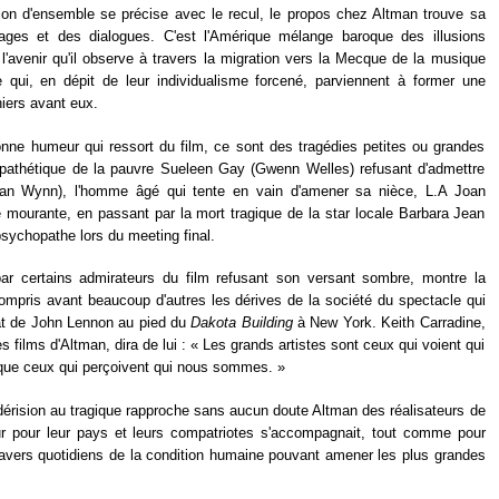
sion d'ensemble se précise avec le recul, le propos chez Altman trouve sa
ages et des dialogues. C'est l'Amérique mélange baroque des illusions
'avenir qu'il observe à travers la migration vers la Mecque de la musique
 qui, en dépit de leur individualisme forcené, parviennent à former une
ers avant eux.
ne humeur qui ressort du film, ce sont des tragédies petites ou grandes
 pathétique de la pauvre Sueleen Gay (Gwenn Welles) refusant d'admettre
nan Wynn), l'homme âgé qui tente en vain d'amener sa nièce, L.A Joan
 mourante, en passant par la mort tragique de la star locale Barbara Jean
sychopathe lors du meeting final.
par certains admirateurs du film refusant son versant sombre, montre la
 compris avant beaucoup d'autres les dérives de la société du spectacle qui
nat de John Lennon au pied du
Dakota Building
à New York. Keith Carradine,
es films d'Altman, dira de lui : « Les grands artistes sont ceux qui voient qui
 que ceux qui perçoivent qui nous sommes. »
 dérision au tragique rapproche sans aucun doute Altman des réalisateurs de
ur pour leur pays et leurs compatriotes s'accompagnait, tout comme pour
travers quotidiens de la condition humaine pouvant amener les plus grandes