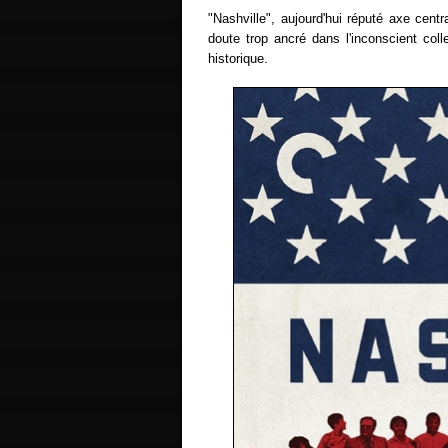
"Nashville", aujourd'hui réputé axe cent
doute trop ancré dans l'inconscient co
historique.