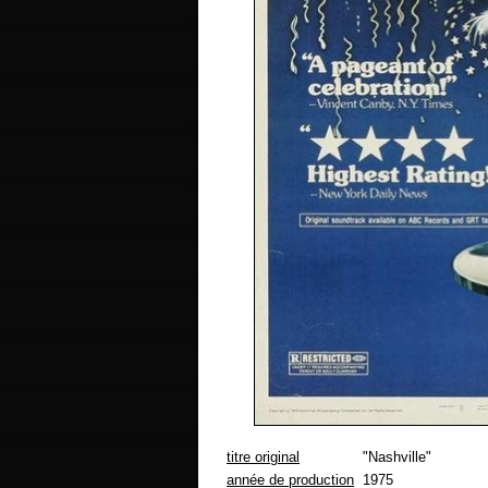
titre original
"Nashville"
année de production
1975