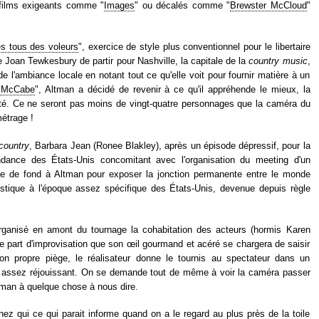
 films exigeants comme "
Images
" ou décalés comme "
Brewster McCloud
"
 tous des voleurs
", exercice de style plus conventionnel pour le libertaire
 Joan Tewkesbury de partir pour Nashville, la capitale de la
country music
,
de l'ambiance locale en notant tout ce qu'elle voit pour fournir matière à un
 McCabe
", Altman a décidé de revenir à ce qu'il appréhende le mieux, la
. Ce ne seront pas moins de vingt-quatre personnages que la caméra du
métrage !
country
, Barbara Jean (Ronee Blakley), après un épisode dépressif, pour la
endance des États-Unis concomitant avec l'organisation du meeting d'un
ile de fond à Altman pour exposer la jonction permanente entre le monde
ristique à l'époque assez spécifique des États-Unis, devenue depuis règle
ganisé en amont du tournage la cohabitation des acteurs (hormis Karen
ge part d'improvisation que son œil gourmand et acéré se chargera de saisir
on propre piège, le réalisateur donne le tournis au spectateur dans un
assez réjouissant. On se demande tout de même à voir la caméra passer
ltman à quelque chose à nous dire.
z qui ce qui parait informe quand on a le regard au plus près de la toile