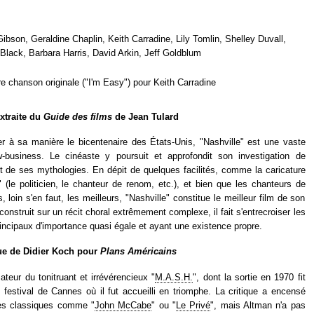
ibson, Geraldine Chaplin, Keith Carradine, Lily Tomlin, Shelley Duvall,
Black, Barbara Harris, David Arkin, Jeff Goldblum
re chanson originale ("I'm Easy") pour Keith Carradine
extraite du
Guide des films
de Jean Tulard
er à sa manière le bicentenaire des États-Unis, "Nashville" est une vaste
-business. Le cinéaste y poursuit et approfondit son investigation de
t de ses mythologies. En dépit de quelques facilités, comme la caricature
" (le politicien, le chanteur de renom, etc.), et bien que les chanteurs de
 loin s'en faut, les meilleurs, "Nashville" constitue le meilleur film de son
 construit sur un récit choral extrêmement complexe, il fait s'entrecroiser les
rincipaux d'importance quasi égale et ayant une existence propre.
que de Didier Koch pour
Plans Américains
sateur du tonitruant et irrévérencieux "
M.A.S.H.
", dont la sortie en 1970 fit
u festival de Cannes où il fut accueilli en triomphe. La critique a encensé
des classiques comme "
John McCabe
" ou "
Le Privé
", mais Altman n'a pas