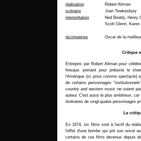
réalisation
Robert Altman
scénario
Joan Tewkesbury
interprétation
Ned Beatty, Henry G
Scott Glenn, Karen 
récompense
Oscar de la meilleu
Critique 
Entrepris par Robert Altman pour célébr
fresque, prenant pour prétexte le show
l'Amérique (ici prise comme spectacle) e
de certains personnages "institutionnels
country and western music
ne soient pas,
auteur. C'est aussi le plus ambitieux, car
itinéraires de vingt-quatre personnages p
La criti
En 1974, six films sont à l'actif du réali
l'effet d'une bombe qui prit son envol a
certains de ces films devenus depuis 