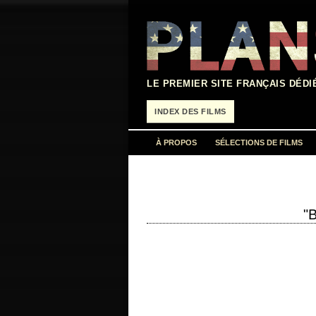
Aller
au
contenu
LE PREMIER SITE FRANÇAIS DÉDI
INDEX DES FILMS
À PROPOS
SÉLECTIONS DE FILMS
"B
« Remember, son, the last thing that a ma
the…