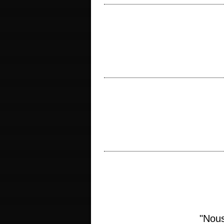
titre original "Popeye" année de producti
Segar photographie Giuseppe Rotunno pr
« All work and no play makes Jack a dul
Stanley Kubrick scénario Stanley Kubric
« Le rêve est un théâtre où le rêveur est à
Gustav Jung titre original…
"Nous