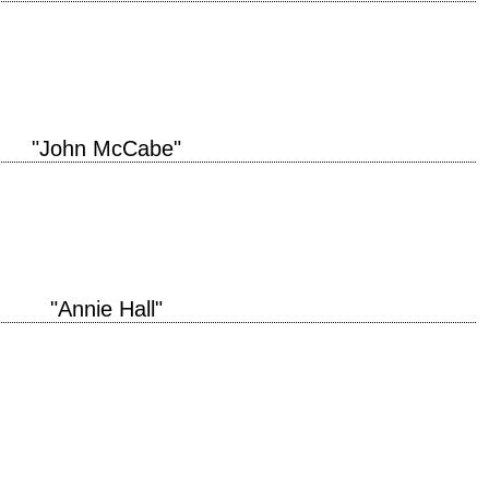
e production 1974 réalisation Robert Altman scénario Robert Altman, d'après
tographie Jean Boffety interprétation…
"John McCabe"
e ville bourbeuse de l'Ouest titre original "McCabe & Mrs. Miller" année de
an scénario Robert…
"Annie Hall"
inal "Annie Hall" année de production 1977 réalisation Woody Allen scénario
aphie Gordon Willis interprétation…