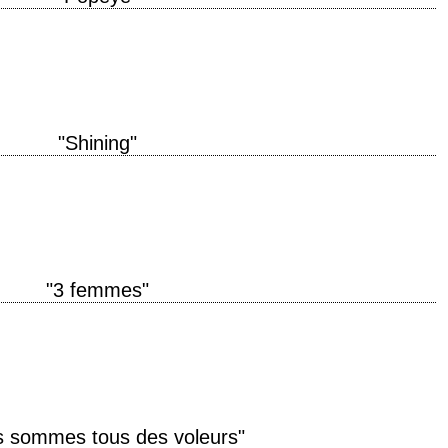
on 1980 réalisation Robert Altman scénario d'après la bande dessinée d'E.C.
oduction Robert Evans interprétation Robin…
"Shining"
l boy » titre original "The Shining" année de production 1980 réalisation
k et…
"3 femmes"
 la fois scène, acteur, souffleur, régisseur, auteur, public et critique. » Carl
 sommes tous des voleurs"