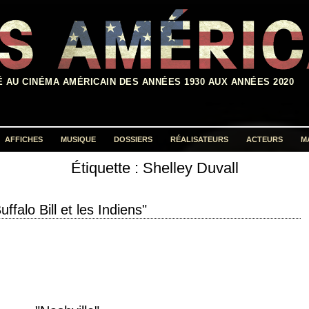
É AU CINÉMA AMÉRICAIN DES ANNÉES 1930 AUX ANNÉES 2020
AFFICHES
MUSIQUE
DOSSIERS
RÉALISATEURS
ACTEURS
M
Étiquette :
Shelley Duvall
Rechercher :
uffalo Bill et les Indiens"
n wants to do is the last thing he does. » titre original "Buffalo Bill and