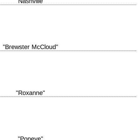
"Nashville"
ction 1975 réalisation Robert Altman scénario Joan Tewkesbury interprétation
lin, Keith Carradine, Lily Tomlin, Shelley…
"Brewster McCloud"
de production 1970 réalisation Robert Altman scénario Doran William Cannon
onenweth musique Gene Page production…
"Roxanne"
 was on time, but YOU were fifteen minutes late! » titre original "Roxanne"
"Popeye"