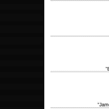
4e volet de la saga James Bond titre or
scénario Richard Maibaum et John Hopki
3e volet de la saga James Bond titre o
scénario Richard Maibaum et Paul Dehn,
"
2e volet de la saga James Bond titre ori
Young scénario Richard Maibaum, d'apr
"Jam