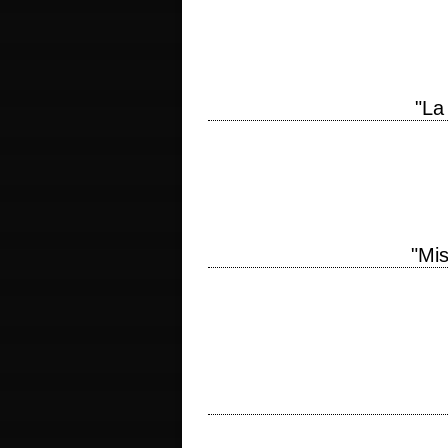
Neal Purvis, Robert Wade et John Loga
"La
3e épisode des aventures de Jason Bo
réalisation Paul Greengrass scénario Ton
"Mis
titre original "Mission: Impossible - Fa
Christopher McQuarrie interprétation To
Le dernier film de Sam Peckinpah titre 