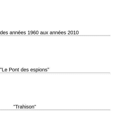
iginal "Dr. No" année de production 1962 réalisation Terence Young scénario
Berkely…
des années 1960 aux années 2010
Gozlan James Bond, l’espion qui buvait trop Le classement de Didier Koch
"Le Pont des espions"
between war and peace was one honest man titre original "Bridge of Spies"
"Trahison"