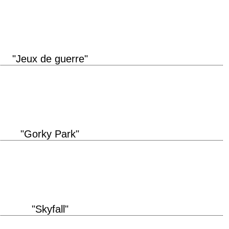
 drogue titre original "Clear and Present Danger" année de production 1994
d E.…
"Jeux de guerre"
atriot Games" année de production 1992 réalisation Phillip Noyce scénario
onyme de…
"Gorky Park"
duction 1983 réalisation Michael Apted scénario Dennis Potter, d'après le
e Ralf D. Bode…
"Skyfall"
iginal "Skyfall" année de production 2012 réalisation Sam Mendes scénario