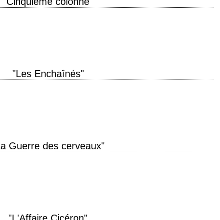
"Cinquième colonne"
tion 1942 réalisation Alfred Hitchcock scénario Peter Viertel, Joan Harrison
(et Edward Curtiss, non…
"Les Enchaînés"
uction 1946 réalisation Alfred Hitchcock scénario Ben Hecht, d'après "The
e (non crédité)…
La Guerre des cerveaux"
duction 1968 réalisation Byron Haskin scénario John Gay, d'après le roman
6) photographie…
"L'Affaire Cicéron"