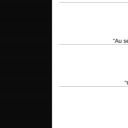
titre original "5 Fingers" année de pr
d'après le livre "L'Affaire Cicéron" ("Der 
"Au s
6e volet de la saga James Bond titre
réalisation Peter R. Hunt scénario Rich
"
5e volet de la saga James Bond titre or
Gilbert scénario Roald Dahl, d'après Ian