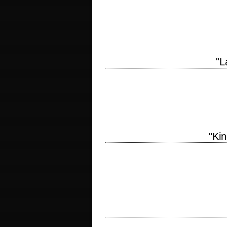
titre original "Traitor" année de prod
interprétation Don Cheadle, Guy Pearce, 
"L
1er épisode des aventures de Jason Bourn
Doug Liman scénario Tony Gilroy, d'aprè
"Ki
« I’m a Catholic whore, currently enjoy
military abortion clinic. So, hail…