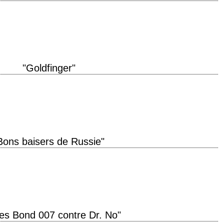
iginal "Thunderball" année de production 1965 réalisation Terence Young
ns, d'après Ian…
"Goldfinger"
riginal "Goldfinger" année de production 1964 réalisation Guy Hamilton
 d'après Ian…
Bons baisers de Russie"
ginal "From Russia with Love" année de production 1963 réalisation Terence
ès Ian…
es Bond 007 contre Dr. No"