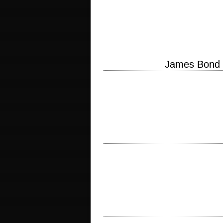
1er volet de la saga James Bond titre or
Richard Maibaum, Johanna Harwood et 
James Bond 
Réalités Biomédicales, le blog de Marc 
des 25 films ci-dessous : cliquer ici.
In a world on the brink the difference 
année de production 2015…