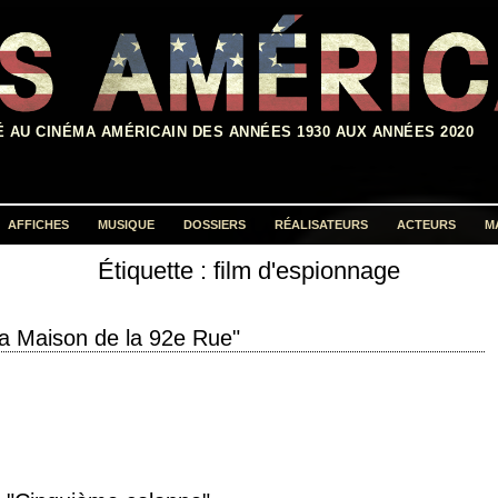
É AU CINÉMA AMÉRICAIN DES ANNÉES 1930 AUX ANNÉES 2020
AFFICHES
MUSIQUE
DOSSIERS
RÉALISATEURS
ACTEURS
M
Étiquette :
film d'espionnage
Rechercher :
a Maison de la 92e Rue"
 extremely valuable man... so did the FBI. » titre original "The House on