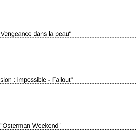
n…
 Vengeance dans la peau"
urne titre original "The Bourne Ultimatum" année de production 2007
y Gilroy, Scott Z. Burns…
sion : impossible - Fallout"
llout" année de production 2018 réalisation Christopher McQuarrie scénario
m Cruise, Henry Cavill, Simon Pegg, Ving Rhames,…
"Osterman Weekend"
original "The Osterman Weekend" année de production 1983 réalisation Sam