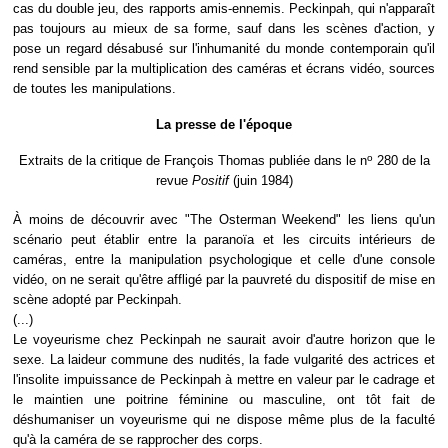
cas du double jeu, des rapports amis-ennemis. Peckinpah, qui n'apparaît
pas toujours au mieux de sa forme, sauf dans les scènes d'action, y
pose un regard désabusé sur l'inhumanité du monde contemporain qu'il
rend sensible par la multiplication des caméras et écrans vidéo, sources
de toutes les manipulations.
La presse de l'époque
o
Extraits de la critique de François Thomas publiée dans le n
280 de la
revue
Positif
(juin 1984)
À moins de découvrir avec "The Osterman Weekend" les liens qu'un
scénario peut établir entre la paranoïa et les circuits intérieurs de
caméras, entre la manipulation psychologique et celle d'une console
vidéo, on ne serait qu'être affligé par la pauvreté du dispositif de mise en
scène adopté par Peckinpah.
(...)
Le voyeurisme chez Peckinpah ne saurait avoir d'autre horizon que le
sexe. La laideur commune des nudités, la fade vulgarité des actrices et
l'insolite impuissance de Peckinpah à mettre en valeur par le cadrage et
le maintien une poitrine féminine ou masculine, ont tôt fait de
déshumaniser un voyeurisme qui ne dispose même plus de la faculté
qu'à la caméra de se rapprocher des corps.