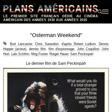
Aller
au
contenu
LE PREMIER SITE FRANÇAIS DÉDIÉ AU CINÉMA
AMÉRICAIN DES ANNÉES 1930 AUX ANNÉES 2020
Rechercher :
"Osterman Weekend"
Burt Lancaster
,
Chris Sarandon
,
d'après Robert Ludlum
,
Dennis
Hopper (acteur)
,
dernier film
,
film d'espionnage
,
John Coquillon
,
John
Hurt
,
Lalo Schifrin
,
Meg Foster
,
Rutger Hauer
,
Sam Peckinpah
Le dernier film de Sam Peckinpah