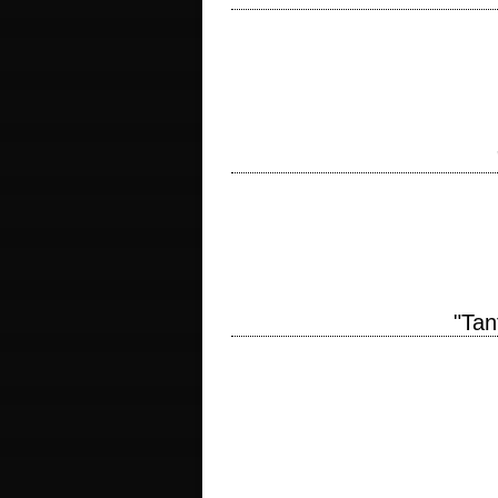
titre original "The Train" année de prod
Davis, d'après le livre "Le Front de l'art"
titre original "The List of Adrian Mess
Veiller, d'après le roman éponyme de Ph
"Tan
titre original "From Here to Eternity" an
d'après le roman "From Here to Eternit