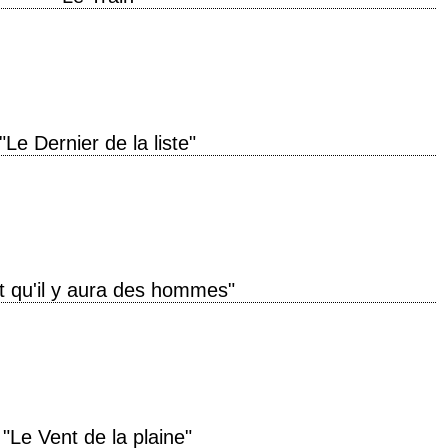
uction 1964 réalisation John Frankenheimer scénario Franklin Coen et Frank
 de…
"Le Dernier de la liste"
enger" année de production 1963 réalisation John Huston scénario Anthony
ilip MacDonald (1959)…
t qu'il y aura des hommes"
née de production 1953 réalisation Fred Zinnemann scénario Daniel Taradash,
y" de James…
"Le Vent de la plaine"