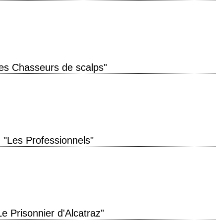
e production 1960 réalisation John Huston scénario Ben Maddow, d'après le
(1957) photographie…
es Chasseurs de scalps"
 de production 1968 réalisation Sydney Pollack scénario William W. Norton
Moore musique Elmer Bernstein interprétation…
"Les Professionnels"
. » titre original "The Professionals" année de production 1966 réalisation
Le Prisonnier d'Alcatraz"