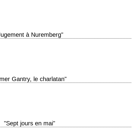
tion 1954 réalisation Robert Aldrich scénario James R. Webb, d'après le
 (1936) photographie Ernest…
Jugement à Nuremberg"
irst time* you sentenced a man to death you *knew* to be innocent. » titre
lmer Gantry, le charlatan"
roduction 1960 réalisation Richard Brooks scénario Richard Brooks, d'après
graphie John Alton musique…
"Sept jours en mai"
e de production 1964 réalisation John Frankenheimer scénario Rod Serling,