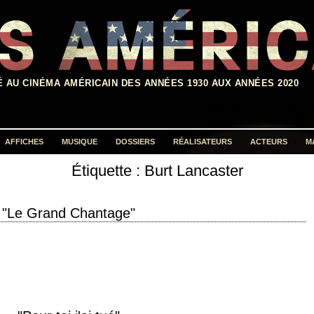
É AU CINÉMA AMÉRICAIN DES ANNÉES 1930 AUX ANNÉES 2020
AFFICHES
MUSIQUE
DOSSIERS
RÉALISATEURS
ACTEURS
M
Étiquette :
Burt Lancaster
Rechercher :
"Le Grand Chantage"
" année de production 1957 réalisation Alexander Mackendrick scénario
 la novella "Tell Me About…