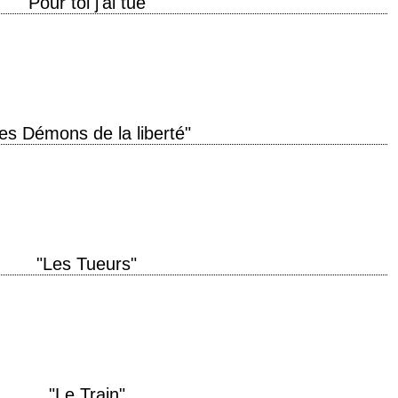
"Pour toi j'ai tué"
oduction 1949 réalisation Robert Siodmak scénario Daniel Fuchs, d'après le
) photographie Franz…
es Démons de la liberté"
apes. » titre original "Brute Force" année de production 1947 réalisation
après une histoire…
"Les Tueurs"
duction 1946 réalisation Robert Siodmak scénario Anthony Veiller, d'après la
(1927) photographie Elwood Bredell…
"Le Train"