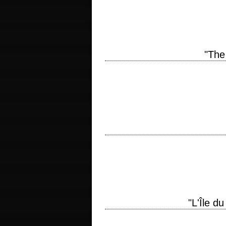
d'après le roman de Fletcher Knebel et 
"The
« I'm cold. What's the matter with that s
1968 réalisation Frank…
Kirk Douglas et Burt Lancaster de nouvea
Jeff Kanew scénario James Orr et Jim 
"L'Île d
titre original "The Island of Dr. Moreau