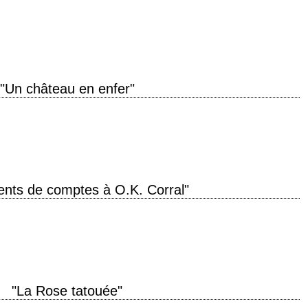
ée de production 1962 réalisation John Frankenheimer scénario Guy Trosper,
otographie Burnett Guffey…
"Un château en enfer"
oduction 1969 réalisation Sydney Pollack scénario Daniel Taradash et David
tlake (1965) photographie…
nts de comptes à O.K. Corral"
ral" année de production 1957 réalisation John Sturges scénario Leon Uris
ri Tiomkin production Hal…
"La Rose tatouée"