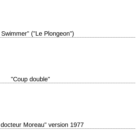
Charles W.…
 Swimmer" ("Le Plongeon")
un? There's no heat in it. » titre original "The Swimmer" année de production
"Coup double"
u réunis titre original "Tough Guys" année de production 1986 réalisation
Cruickshank…
u docteur Moreau" version 1977
" année de production 1977 réalisation Don Taylor scénario d'après le roman