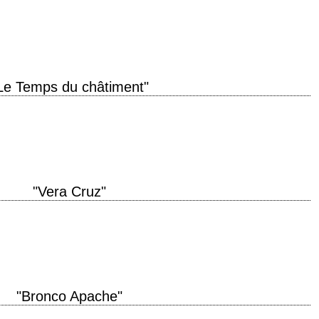
de production 1955 réalisation Daniel Mann scénario Tennessee Williams,
) photographie James Wong Howe…
Le Temps du châtiment"
née de production 1961 réalisation John Frankenheimer scénario Edward
 Matter of Conviction"…
"Vera Cruz"
nal "Vera Cruz" année de production 1954 réalisation Robert Aldrich scénario
ès une…
"Bronco Apache"