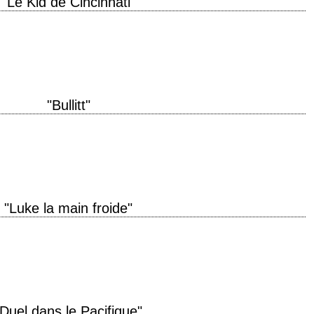
"Le Kid de Cincinnati"
ound, you're only second best. » titre original "The Cincinnati Kid" année de
"Bullitt"
hit. » titre original "Bullitt" année de production 1968 réalisation Peter
leiner,…
"Luke la main froide"
and. » titre original "Cool Hand Luke" année de production 1967 réalisation
…
"Duel dans le Pacifique"