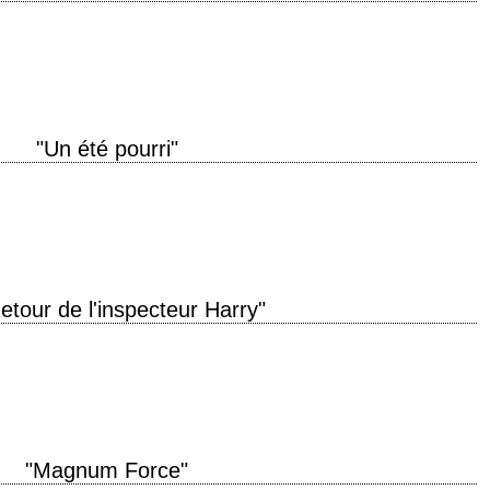
 Me? No. – Lucky for them. » titre original "The Dead Pool" année de
"Un été pourri"
de production 1985 réalisation Phillip Borsos scénario Christopher Crowe,
mmer" de…
etour de l'inspecteur Harry"
nal "Sudden Impact" année de production 1983 réalisation Clint Eastwood
o Schifrin montage…
"Magnum Force"