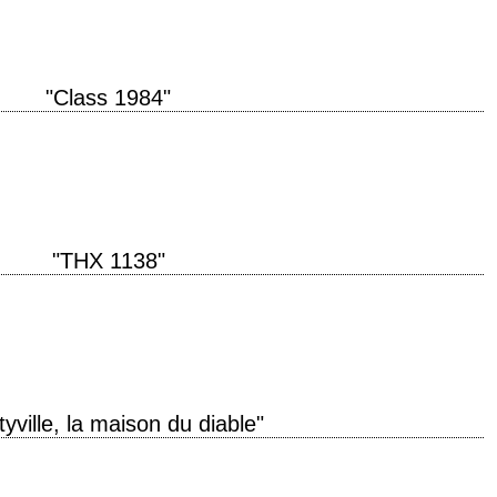
"Class 1984"
dangerous problem... their students! titre original "Class of 1984" année de
er…
"THX 1138"
s titre original "THX 1138" année de production 1971 réalisation George
Murch photographie…
tyville, la maison du diable"
mityville Horror" année de production 1979 réalisation Stuart Rosenberg
 de Jay Anson, lui-même d'après…