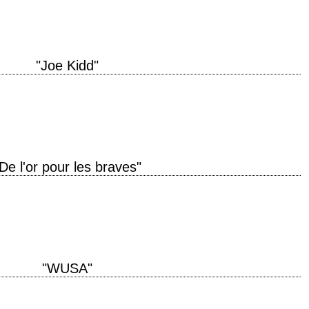
"Joe Kidd"
uction 1972 réalisation John Sturges scénario Elmore Leonard photographie
rprétation Clint Eastwood, Robert Duvall,…
De l'or pour les braves"
tre original "Kelly's Heroes" année de production 1970 réalisation Brian G.
on Clint Eastwood, Telly…
"WUSA"
on 1970 réalisation Stuart Rosenberg scénario Robert Stone, d'après son
erprétation Paul Newman, Joanne Woodward,…