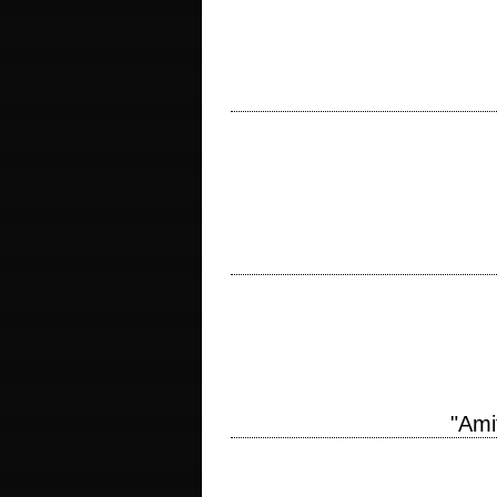
The teachers at Lincoln High have a very 
production 1982 réalisation Mark L. Lest
Le premier long métrage de George Luca
Lucas scénario George Lucas et Walter 
"Ami
Maudite maison ! titre original "The A
scénario Sandor Stern, d'après le roman