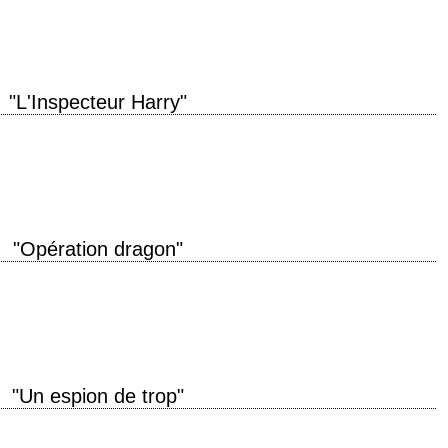
 le roman de…
"L'Inspecteur Harry"
 aux méthodes illégales titre original "Dirty Harry" année de production 1971
uce Surtees musique…
"Opération dragon"
 "Enter the Dragon" année de production 1973 réalisation Robert Clouse
 crédité)…
"Un espion de trop"
But I have promises to keep, And miles to go before I sleep, And miles to