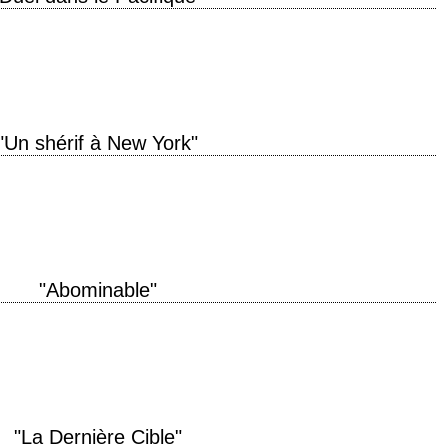
n the Pacific" année de production 1968 réalisation John Boorman scénario
tographie Conrad…
"Un shérif à New York"
production 1968 réalisation Don Siegel scénario Herman Miller, Dean Riesner
ckery (et Robert Surtees,…
"Abominable"
duction 2006 réalisation Ryan Schifrin scénario Ryan Schifrin photographie
terprétation Matt McCoy, Haley Joel, Christien…
"La Dernière Cible"