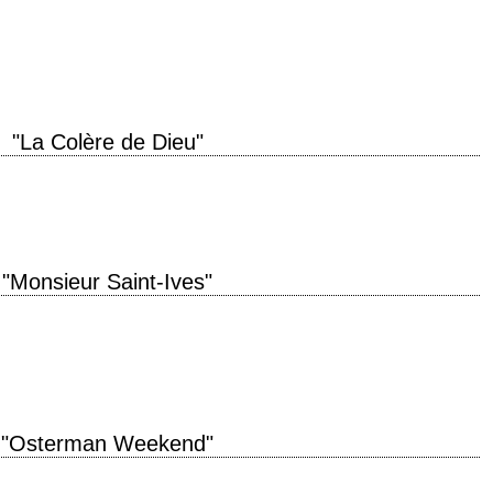
» titre original "Magnum Force" année de production 1973 réalisation Ted
"La Colère de Dieu"
 son! – Thank God for that. » titre original "The Wrath of God" année…
"Monsieur Saint-Ives"
ction 1976 réalisation J. Lee Thompson photographie Lucien Ballard musique
nterprétation Charles Bronson, Maximilian…
"Osterman Weekend"
original "The Osterman Weekend" année de production 1983 réalisation Sam