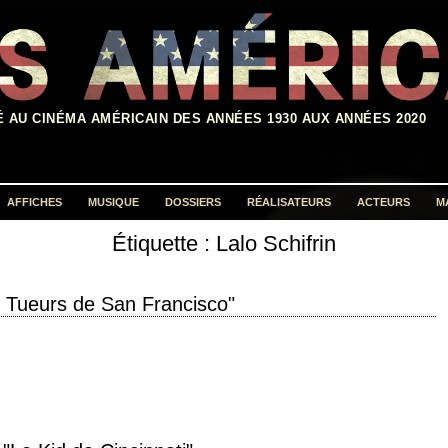
É AU CINÉMA AMÉRICAIN DES ANNÉES 1930 AUX ANNÉES 2020
AFFICHES
MUSIQUE
DOSSIERS
RÉALISATEURS
ACTEURS
M
Étiquette :
Lalo Schifrin
Rechercher :
 Tueurs de San Francisco"
in Delon titre original "Once a Thief" année de production 1965 réalisation
après son…