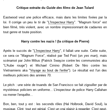
Critique extraite du
Guide des films
de Jean Tulard
Eastwood veut une police efficace, mais dans les limites fixées par la
loi. Il corrige un peu le tir de "
L'Inspecteur Harry
". "Magnum force" est
bien filmé, très violent, avec un nombre impressionnant de cadavres en
tout genre et toute position.
Harry contre les nazis ! (la critique de Pierre)
Après le succès de "
L'Inspecteur Harry
", il fallait une suite. Cette suite,
ce sera ce "Magnum Force", réalisé par Ted Post (un
yes man
), mais
scénarisé par John Milius (Patrick Swayze contre les communistes aka
"L'Aube rouge") et Michael Cimino (Robert De Niro contre les
Vietnamiens aka "
Voyage au bout de l'enfer
"). Le résultat est l'un des
meilleurs policiers des années 70.
Le pitch : une série de truands de San Francisco se fait zigouiller par de
mystérieux policiers en uniforme... L'inspecteur de police Harry Callahan
va mener l'enquête...
Bon, ben, tout y est : les seconds rôles (Hal Holbrook, David Soul), la
musique, Clint, tout est génial. C'est un vrai plaisir à regarder. C'est peut-