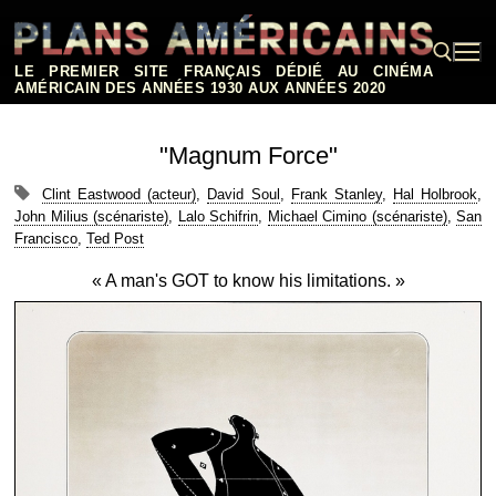
Aller
au
contenu
LE PREMIER SITE FRANÇAIS DÉDIÉ AU CINÉMA
AMÉRICAIN DES ANNÉES 1930 AUX ANNÉES 2020
Rechercher :
"Magnum Force"
Clint Eastwood (acteur)
,
David Soul
,
Frank Stanley
,
Hal Holbrook
,
John Milius (scénariste)
,
Lalo Schifrin
,
Michael Cimino (scénariste)
,
San
Francisco
,
Ted Post
« A man's GOT to know his limitations. »