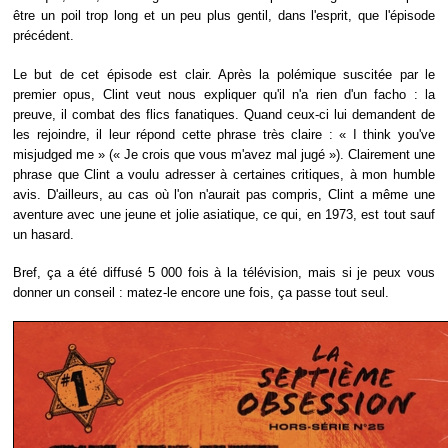
être un poil trop long et un peu plus gentil, dans l'esprit, que l'épisode
précédent.
Le but de cet épisode est clair. Après la polémique suscitée par le
premier opus, Clint veut nous expliquer qu'il n'a rien d'un facho : la
preuve, il combat des flics fanatiques. Quand ceux-ci lui demandent de
les rejoindre, il leur répond cette phrase très claire : « I think you've
misjudged me » (« Je crois que vous m'avez mal jugé »). Clairement une
phrase que Clint a voulu adresser à certaines critiques, à mon humble
avis. D'ailleurs, au cas où l'on n'aurait pas compris, Clint a même une
aventure avec une jeune et jolie asiatique, ce qui, en 1973, est tout sauf
un hasard.
Bref, ça a été diffusé 5 000 fois à la télévision, mais si je peux vous
donner un conseil : matez-le encore une fois, ça passe tout seul.