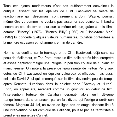
Tous ces ajouts modérateurs n’ont pas suffisamment convaincu la
critique, laissant sur les épaules de Clint Eastwood sa veste de
réactionnaire qui, désormais, contrairement à John Wayne, pourrait
même être vu comme ne voulant pas assumer ses opinions. Il faudra
encore un peu de temps pour que la même critique, grâce à trois films
comme "
Breezy
" (1973), "
Bronco Billy
" (1980) ou "
Honkytonk Man
"
(1982) lui concède quelques valeurs humanistes, toutefois contestées à
la moindre occasion et notamment en fin de carrière.
Hormis les conflits sur le tournage entre Clint Eastwood, déjà sans sa
peau de réalisateur, et Ted Post, reste un film policier très bien interprété
et assez captivant malgré une intrigue un peu trop cousue de fil blanc et
manichéenne. On notera la présence réjouissante de Felton Perry aux
cotés de Clint Eastwood en équipier valeureux et efficace, mais aussi
celle de David Soul qui, remarqué sur le film, deviendra peu de temps
après Kenneth Hutchison dans la célèbre série "Sartsky et Hutch".
Enfin, on appréciera, revenant comme un
gimmick
en début de film,
l’intervention fortuite de Callahan dérangé, alors qu’il déjeune
tranquillement dans un snack, par un fait divers qui l’oblige à sortir son
fameux Magnum 44. Ici, un avion de ligne pris en otage, donnant lieu à
une intervention plutôt comique de Callahan, poussé par les terroristes à
prendre les manettes d’un jet.