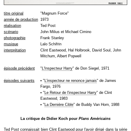
titre original
"Magnum Force"
année de production
1973
réalisation
Ted Post
scénario
John Milius et Michael Cimino
photographie
Frank Stanley
musique
Lalo Schifrin
interprétation
Clint Eastwood, Hal Holbrook, David Soul, John
Mitchum, Albert Popwell
épisode précédent
"
L'Inspecteur Harry
" de Don Siegel, 1971
épisodes suivants
• "
L'inspecteur ne renonce jamais
" de James
Fargo, 1976
• "
Le Retour de l'inspecteur Harry
" de Clint
Eastwood, 1983
• "
La Dernière Cible
" de Buddy Van Horn, 1988
La critique de Didier Koch pour
Plans Américains
Ted Post connaissait bien Clint Eastwood pour l'avoir dirigé dans la série