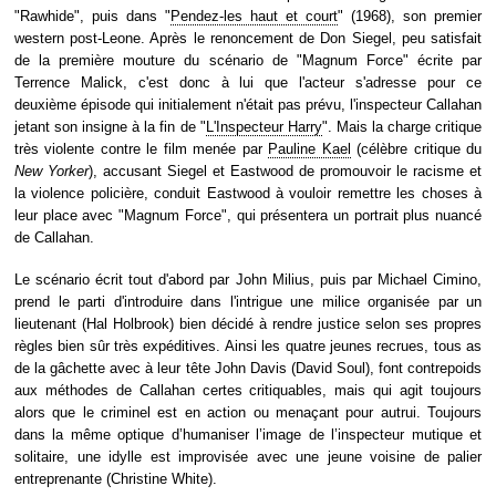
"Rawhide", puis dans "
Pendez-les haut et court
" (1968), son premier
western post-Leone. Après le renoncement de Don Siegel, peu satisfait
de la première mouture du scénario de "Magnum Force" écrite par
Terrence Malick, c'est donc à lui que l'acteur s'adresse pour ce
deuxième épisode qui initialement n'était pas prévu, l'inspecteur Callahan
jetant son insigne à la fin de "
L'Inspecteur Harry
". Mais la charge critique
très violente contre le film menée par
Pauline Kael
(célèbre critique du
New Yorker
), accusant Siegel et Eastwood de promouvoir le racisme et
la violence policière, conduit Eastwood à vouloir remettre les choses à
leur place avec "Magnum Force", qui présentera un portrait plus nuancé
de Callahan.
Le scénario écrit tout d'abord par John Milius, puis par Michael Cimino,
prend le parti d'introduire dans l'intrigue une milice organisée par un
lieutenant (Hal Holbrook) bien décidé à rendre justice selon ses propres
règles bien sûr très expéditives. Ainsi les quatre jeunes recrues, tous as
de la gâchette avec à leur tête John Davis (David Soul), font contrepoids
aux méthodes de Callahan certes critiquables, mais qui agit toujours
alors que le criminel est en action ou menaçant pour autrui. Toujours
dans la même optique d’humaniser l’image de l’inspecteur mutique et
solitaire, une idylle est improvisée avec une jeune voisine de palier
entreprenante (Christine White).