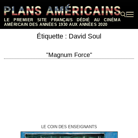
Aller
au
contenu
LE PREMIER SITE FRANÇAIS DÉDIÉ AU CINÉMA
AMÉRICAIN DES ANNÉES 1930 AUX ANNÉES 2020
Étiquette :
David Soul
Rechercher :
"Magnum Force"
« A man's GOT to know his limitations. » titre original "Magnum Force"
année de production 1973 réalisation Ted Post scénario John Milius et
Michael…
LE COIN DES ENSEIGNANTS