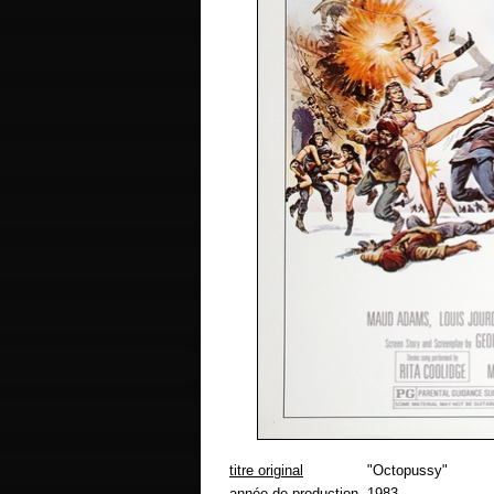
titre original
"Octopussy"
année de production
1983