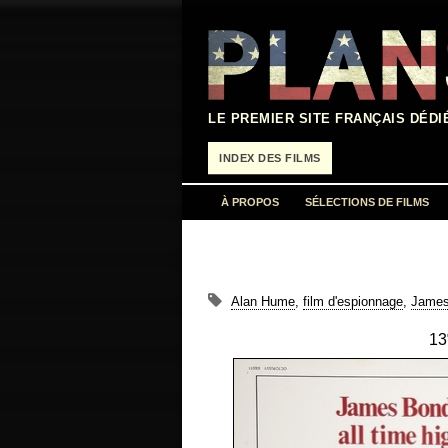
Aller
au
contenu
LE PREMIER SITE FRANÇAIS DÉDI
INDEX DES FILMS
À PROPOS
SÉLECTIONS DE FILMS
Alan Hume
,
film d'espionnage
,
James
13