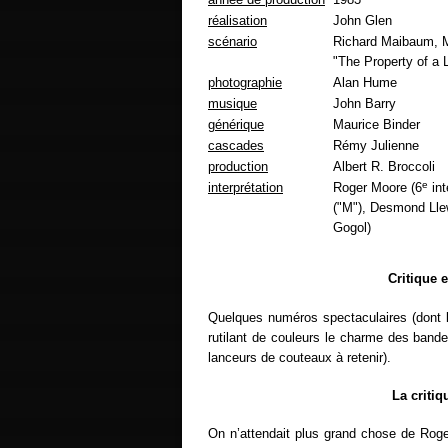
réalisation
John Glen
scénario
Richard Maibaum, M
"The Property of a 
photographie
Alan Hume
musique
John Barry
générique
Maurice Binder
cascades
Rémy Julienne
production
Albert R. Broccoli
e
interprétation
Roger Moore (6
int
("M"), Desmond Lle
Gogol)
Critique 
Quelques numéros spectaculaires (dont l
rutilant de couleurs le charme des bande
lanceurs de couteaux à retenir).
La criti
On n’attendait plus grand chose de Rog