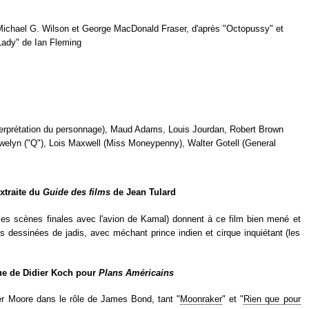
ichael G. Wilson et George MacDonald Fraser, d'après "Octopussy" et
Lady" de Ian Fleming
erprétation du personnage), Maud Adams, Louis Jourdan, Robert Brown
welyn ("Q"), Lois Maxwell (Miss Moneypenny), Walter Gotell (General
extraite du
Guide des films
de Jean Tulard
es scènes finales avec l'avion de Kamal) donnent à ce film bien mené et
s dessinées de jadis, avec méchant prince indien et cirque inquiétant (les
que de Didier Koch pour
Plans Américains
er Moore dans le rôle de James Bond, tant "
Moonraker
" et "
Rien que pour