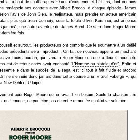
mblait à bout de souffle après 20 ans d'existence et 12 films, dont certains
ans renégocie ses contrats avec Albert Broccoli à chaque épisode. James
selon l’avis de John Glen, le réalisateur, mais prendre un acteur américain
utant plus que Sean Connery, sous la férule d’Irvin Kershner, est annoncé
s jamais
", une autre aventure de James Bond. Ce sera donc Roger Moore
-dernière fois.
poussif et surtout, les producteurs ont compris que le soumettre à un défilé
es précédents sera improductif. On fait de nouveau appel à un méchant
suave Louis Jourdan, qui livrera à Roger Moore un duel à fleuret moucheté
ams est de retour après avoir enchanté "
L’Homme au pistolet d’or
". Enfin et
é essentielle dans le succès de la saga, est ici tout à fait fluide et raccord
 On ne s’ennuie donc jamais dans cette course à un « œuf Fabergé », qui
r New Dehli et Udaipur.
itivement pour Roger Moore qui en avait bien besoin. Seule la chanson-titre
nt quelconque, ne participe pas de cette remontée qualitative salutaire.