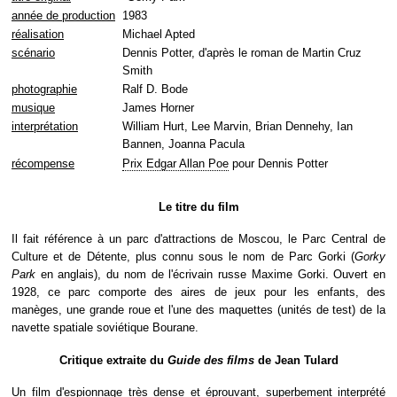
année de production
1983
réalisation
Michael Apted
scénario
Dennis Potter, d'après le roman de Martin Cruz
Smith
photographie
Ralf D. Bode
musique
James Horner
interprétation
William Hurt, Lee Marvin, Brian Dennehy, Ian
Bannen, Joanna Pacula
récompense
Prix Edgar Allan Poe
pour Dennis Potter
Le titre du film
Il fait référence à un parc d'attractions de Moscou, le Parc Central de
Culture et de Détente, plus connu sous le nom de Parc Gorki (
Gorky
Park
en anglais), du nom de l'écrivain russe Maxime Gorki. Ouvert en
1928, ce parc comporte des aires de jeux pour les enfants, des
manèges, une grande roue et l'une des maquettes (unités de test) de la
navette spatiale soviétique Bourane.
Critique extraite du
Guide des films
de Jean Tulard
Un film d'espionnage très dense et éprouvant, superbement interprété