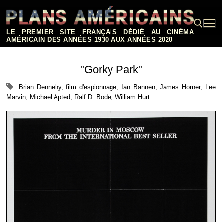
Aller
au
contenu
LE PREMIER SITE FRANÇAIS DÉDIÉ AU CINÉMA
AMÉRICAIN DES ANNÉES 1930 AUX ANNÉES 2020
Rechercher :
"Gorky Park"
Brian Dennehy
,
film d'espionnage
,
Ian Bannen
,
James Horner
,
Lee
Marvin
,
Michael Apted
,
Ralf D. Bode
,
William Hurt