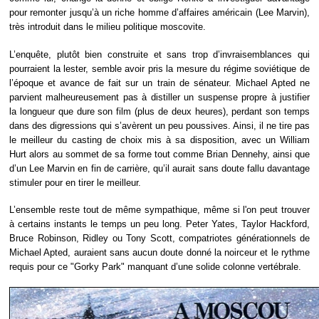
pour remonter jusqu’à un riche homme d’affaires américain (Lee Marvin),
très introduit dans le milieu politique moscovite.
L’enquête, plutôt bien construite et sans trop d’invraisemblances qui
pourraient la lester, semble avoir pris la mesure du régime soviétique de
l’époque et avance de fait sur un train de sénateur. Michael Apted ne
parvient malheureusement pas à distiller un suspense propre à justifier
la longueur que dure son film (plus de deux heures), perdant son temps
dans des digressions qui s’avèrent un peu poussives. Ainsi, il ne tire pas
le meilleur du casting de choix mis à sa disposition, avec un William
Hurt alors au sommet de sa forme tout comme Brian Dennehy, ainsi que
d’un Lee Marvin en fin de carrière, qu’il aurait sans doute fallu davantage
stimuler pour en tirer le meilleur.
L’ensemble reste tout de même sympathique, même si l'on peut trouver
à certains instants le temps un peu long. Peter Yates, Taylor Hackford,
Bruce Robinson, Ridley ou Tony Scott, compatriotes générationnels de
Michael Apted, auraient sans aucun doute donné la noirceur et le rythme
requis pour ce "Gorky Park" manquant d’une solide colonne vertébrale.