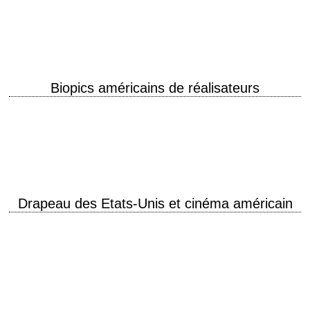
œuvre de l'écrivain américain Stephen King, une flopée de réalisateurs
américains adapta…
Biopics américains de réalisateurs
Hollywood made in Hollywood Les vies de Chaplin, Ed Wood, Alfred
Hitchcock... "Réviser l'histoire du cinéma en 15 biopics de réalisateurs"
Extrait de l'article de…
Drapeau des Etats-Unis et cinéma américain
Le drapeau américain sous toutes ses coutures Le drapeau national des
États-Unis d'Amérique (celui de la république fédérale, chaque État
fédéré possédant également son propre…