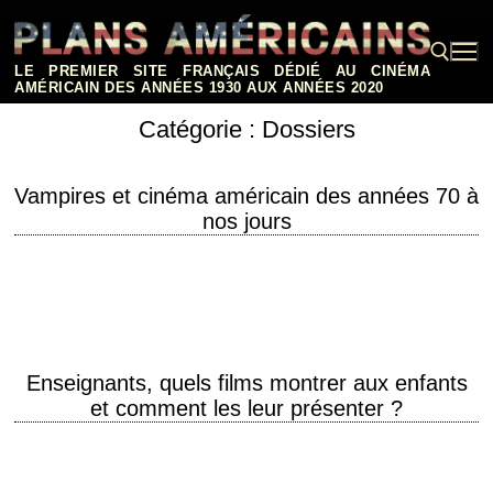
Aller
au
contenu
LE PREMIER SITE FRANÇAIS DÉDIÉ AU CINÉMA
AMÉRICAIN DES ANNÉES 1930 AUX ANNÉES 2020
Catégorie :
Dossiers
Rechercher :
Vampires et cinéma américain des années 70 à
nos jours
Les adaptations du roman "Dracula" de Bram Stoker Vampires et cinéma
américain d'action Chasseurs de vampires et cinéma américain
Enseignants, quels films montrer aux enfants
et comment les leur présenter ?
Enseignants, vous souhaitez sensibiliser vos élèves au cinéma, mais
vous ne savez pas quels films leur faire découvrir, ni comment en parler