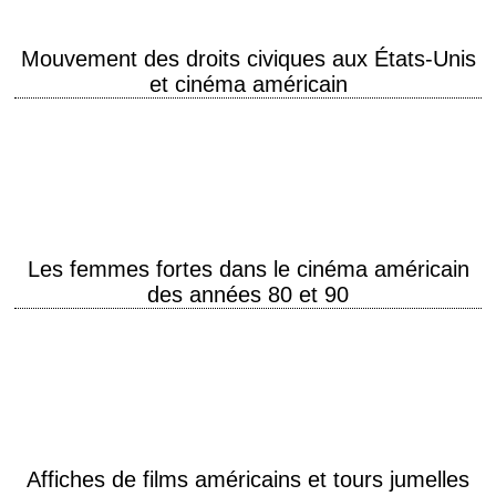
Mouvement des droits civiques aux États-Unis
et cinéma américain
« They murdered folks in Alabama, they shot Medgar in the back »
Barbara Dane avec les Chambers Brothers dans la chanson "It Isn't
Nice"…
Les femmes fortes dans le cinéma américain
des années 80 et 90
Catherine Tramell, Sarah Connor, Clarice Starling, Ellen Ripley "Les
femmes violentes dans le cinéma hollywoodien à l'ère Reagan" Résumé
de l'article d'Emilie Bourque-Bélanger En 1981, les États-Uniens…
Affiches de films américains et tours jumelles