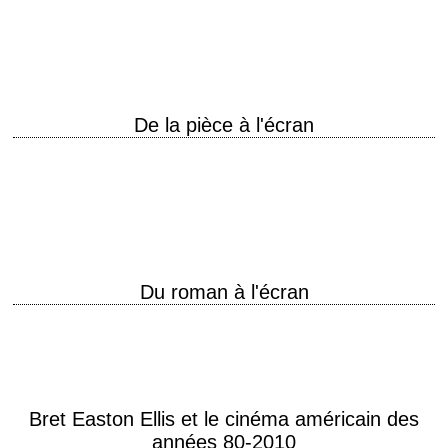
travail de scénariste de romans graphiques, dont les adaptations
cinématographiques ont été sujettes à controverses.…
De la pièce à l'écran
Théâtre et cinéma américain Dramaturges américains • Eugene O'Neill
(1888-1953) : "Strange Interlude" (1932), "Long voyage vers la nuit" et
"The Iceman Cometh" • Mary…
Du roman à l'écran
Some book. Some movie.
Bret Easton Ellis et le cinéma américain des
années 80-2010