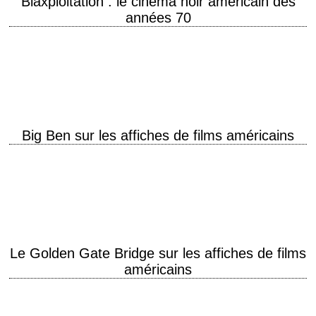
Blaxploitation : le cinéma noir américain des
années 70
Starring Pam Grier, Fred Williamson, Jim Brown, D'Urville Martin, Isaac
Hayes, Richard Roundtree, Jim Kelly Films mettant en scène le
détective John Shaft, interprété par Richard…
Big Ben sur les affiches de films américains
London Calling Big Ben est le surnom de la grande cloche de 13,5
tonnes se trouvant au sommet de la tour Élisabeth (appelée auparavant
simplement…
Le Golden Gate Bridge sur les affiches de films
américains
« We are focusing on bridges, not walls » Jerry Brown, gouverneur de
Californie, à Donald Trump (2018) Le pont du Golden Gate (en anglais…