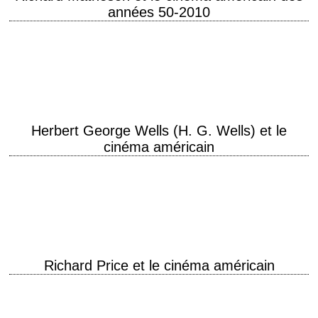
années 50-2010
L'écrivain américain Richard Matheson (1926-2013) obtient le succès
dès la publication de sa première nouvelle, "Le Journal d'un monstre"
("Born of Man and Woman"), en…
Herbert George Wells (H. G. Wells) et le
cinéma américain
L'homme de son temps L'écrivain britannique Herbert George Wells
(1866-1946), plus connu sous la signature H. G. Wells, est surtout
célèbre aujourd'hui pour ses romans…
Richard Price et le cinéma américain
« New York sera toujours là en janvier » L'américain Richard Price
(1949-) est connu non seulement comme écrivain, mais aussi comme