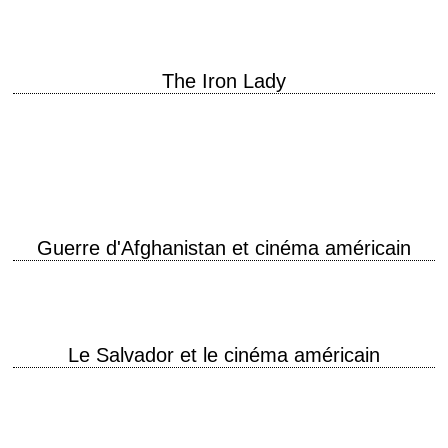
The Iron Lady
La tour Eiffel sur les affiches de films américains Parfois illuminée,
représentée en plongée ou en contre-plongée, détruite en partie, mais
toujours sur ses pieds…
Guerre d'Afghanistan et cinéma américain
Le Salvador et le cinéma américain
Couvertures du Time des 22 mars 1982 et 9 mai 1983 Le Salvador (nom
officiel : El Salvador) est le théâtre d'une guerre civile sanglante…