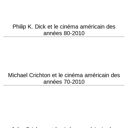
surnommé, lauréat en 2012 du National…
Philip K. Dick et le cinéma américain des
années 80-2010
Qu'est-ce que le réel ? Qu'est-ce qu'être humain ? « Dans mon écriture,
je m’interroge sur l'univers, je me demande à voix haute s'il est…
Michael Crichton et le cinéma américain des
années 70-2010
L'inventeur du techno-roman à suspense L'écrivain américain Michael
Crichton (1942-2008) commença à écrire dans les années 60, au cours
de ses études de médecine à…