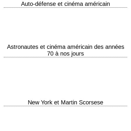
Auto-défense et cinéma américain
Pour le meilleur comme pour le pire... Auto-défense et années 70 Le
cinéma de la réaction ou la réaction au Nouvel Hollywood Il y a…
Astronautes et cinéma américain des années
70 à nos jours
TO THE MOON AND BACK Astronaute : voyageur de l'espace
cosmique, membre de l'équipage d'un véhicule spatial. Synonymes :
cosmonaute, spationaute. Space movies (SF movies…
New York et Martin Scorsese
Article de Sébastien Miguel Les immigrants New York, cité des
fantasmes. Utopie des immigrants dont les premières arrivées
correspondront avec la naissance même du cinématographe.…