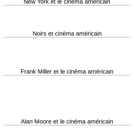
New York et le cinéma américain
Noirs et cinéma américain
Back in Black
Frank Miller et le cinéma américain
Frank Miller est un scénariste et dessinateur américain de bandes
dessinées. Il commença sa carrière chez des éditeurs de premier plan
comme Gold Key, DC…
Alan Moore et le cinéma américain
Alan l'anar Alan Moore, écrivain anglais, est surtout connu pour son