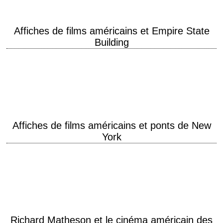
Affiches de films américains et Empire State
Building
L’Empire State Building est un gratte-ciel de style Art déco situé dans
l'arrondissement de Manhattan, à New York. Il est situé dans le quartier
de…
Affiches de films américains et ponts de New
York
Le pont de Queensboro (Queensboro Bridge ou 59th Street Bridge) Ce
pont cantilever (pont métallique soutenu par des poutres en son centre)
relie deux arrondissements…
Richard Matheson et le cinéma américain des