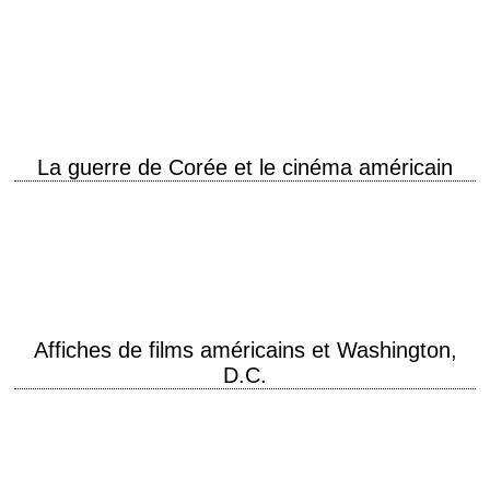
Opération Restore Hope Couvertures du Time des 21 décembre 1992 et
18 octobre 1993 En photo ci-dessus à droite, Michael Durant, otage des
miliciens somaliens…
La guerre de Corée et le cinéma américain
Films américains traitant de la guerre de Corée • "J'ai vécu l'enfer de
Corée" de Samuel Fuller (1951) • "Baïonnette au canon" de Samuel
Fuller…
Affiches de films américains et Washington,
D.C.
Washington, dans le district de Columbia (en anglais : Washington,
District of Columbia), souvent appelée Washington, D.C., The District,
ou simplement D.C. (pour éviter la confusion avec…