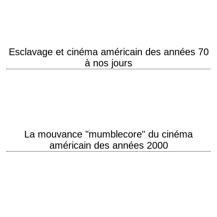
sont…
Esclavage et cinéma américain des années 70
à nos jours
246 years a slave "L'esclavage vu par le cinéma hollywoodien : de
l'oncle Tom à Django" Extrait de l'article de Régis Dubois (Le sens des…
La mouvance "mumblecore" du cinéma
américain des années 2000
Mumblecore est une mouvance du cinéma indépendant américain née
au tournant du XXIe siècle. Ces films sont caractérisés principalement
par une production « fauchée »…