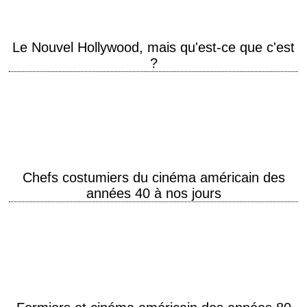
Le Nouvel Hollywood, mais qu'est-ce que c'est
?
Interview de Jean-Baptiste Thoret réalisée par Les Cahiers du Cinéma
en 2006 "Easy Rider et les routes paradoxales du Nouvel Hollywood"
Conférence de Jean-Baptiste Thoret…
Chefs costumiers du cinéma américain des
années 40 à nos jours
• Acheson, James • Aldredge, Theoni V. († 2011) • Atwood, Colleen •
Beaton, Cecil († 1980) • Biggar, Trisha • Canonero, Milena • Dickson,
Ngila • Head, Edith († 1981) • Jeakins,…