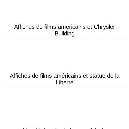
scénariste. Il est…
Affiches de films américains et Chrysler
Building
Art Deco style Le Chrysler Building (en français la « tour Chrysler ») est
un gratte-ciel de la ville de New York. Il se dresse à l’intersection…
Affiches de films américains et statue de la
Liberté
Lady Liberty La Liberté éclairant le monde (Liberty Enlightening the
World), ou Liberté, plus connue sous le nom de statue de la Liberté
(Statue of…