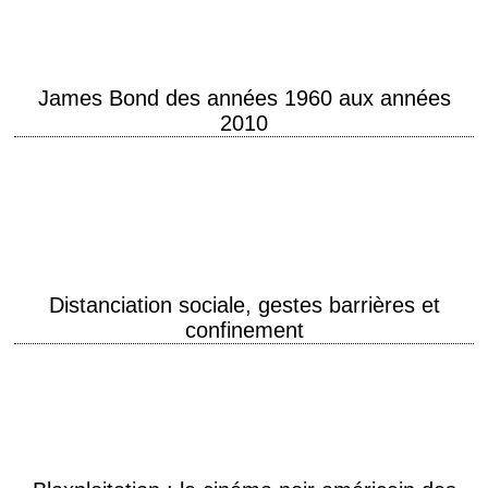
avec eux ?…
James Bond des années 1960 aux années
2010
Réalités Biomédicales, le blog de Marc Gozlan James Bond, l’espion qui
buvait trop Le classement de Didier Koch des 25 films ci-dessous :
cliquer ici.
Distanciation sociale, gestes barrières et
confinement
Ne pas s'approcher à moins d'un mètre de son interlocuteur Bien se
laver les mains Sortir équipé Que faire confiné chez soi ?