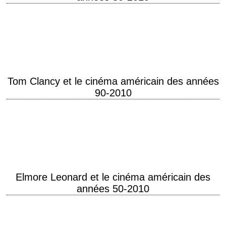
Moralisme ou nihilisme ? Bret Easton Ellis ou les années 80, la
génération X, la jeunesse dorée dépravée, Patrick Bateman,
l'anticipation sociale, les contre-utopies, les…
Tom Clancy et le cinéma américain des années
90-2010
Guerre froide et terrorisme Thomas Leo Clancy Jr. (1947-2013), mieux
connu sous le nom de Tom Clancy, est un romancier américain dont la
passion pour…
Elmore Leonard et le cinéma américain des
années 50-2010
Brigands, truands, gangsters, braqueurs et tueurs à gages L'écrivain
américain Elmore Leonard (1925-2013) ou "Dutch", comme il était parfois