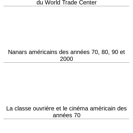
du World Trade Center
Le World Trade Center (abrégé WTC), complexe composé de 7
immeubles d'affaires situé à Lower Manhattan, à New York, fut inauguré
le 4 avril 1973.…
Nanars américains des années 70, 80, 90 et
2000
« Le nanar est plus un état d'esprit qu'un simple genre de cinéma.
» Nanarland Starring Chuck Norris aka Ground Chuck, Jean-Claude Van
Damme aka JCVD aka Muscles from Brussels,…
La classe ouvrière et le cinéma américain des
années 70
Blue Collar Power "La classe ouvrière va à Hollywood" Extrait de l'article
de Régis Dubois (Le sens des images) « C'est entendu, les prolétaires