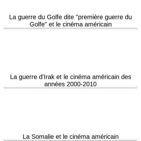
La guerre du Golfe dite "première guerre du
Golfe" et le cinéma américain
Opérations Desert Shield et Desert Storm Ce qui constitue en réalité une
deuxième guerre du Golfe (cf. la guerre Iran-Irak, 1980-1988), et qui est
également…
La guerre d'Irak et le cinéma américain des
années 2000-2010
Films américains et "seconde guerre du Golfe" (2003-2011) NB : la
guerre d'Irak constitue en réalité une troisième guerre du Golfe (cf. la
guerre Iran-Irak…
La Somalie et le cinéma américain