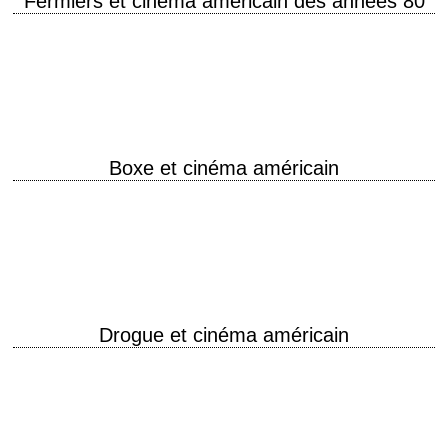
Fermiers et cinéma américain des années 80
"Les saisons du cœur" "Country" "La Rivière" Extrait de 50 ans de
cinéma américain de Bertrand Tavernier et Jean-Pierre Coursodon Trois
cinéastes, Robert Benton, Richard…
Boxe et cinéma américain
L'Amérique sur le ring "Boxe et cinéma : combats idéologiques" Extrait
de l'article de Régis Dubois (Le sens des images) « Nés l’une et l’autre
dans…
Drogue et cinéma américain
Very bad trip "Hollywood parano : la drogue et le cinéma US" Extrait de
l'article de Régis Dubois (Le sens des images) « Au tournant des…