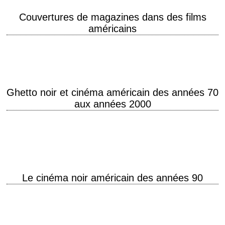
Couvertures de magazines dans des films
américains
Real magazine covers Fake magazine covers
Ghetto noir et cinéma américain des années 70
aux années 2000
Across 110th Street « I take people to the Bronx, Brooklyn, I take 'em to
Harlem. I don't care. Don't make no difference to me. It…
Le cinéma noir américain des années 90
Starring Ice-T, Flavor Flav, Ice Cube, Snoop Doggy Dogg, Tupac Shakur
Le cinéma de Spike Lee "Quand le rap fait son cinéma… à propos du…