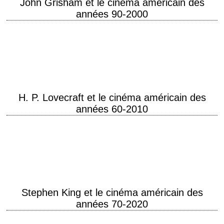
John Grisham et le cinéma américain des
années 90-2000
Sitôt parus, sitôt portés à l'écran De nombreux romans judiciaires de
l'écrivain et avocat américain John Ray Grisham (1955-) ont fait l'objet
d'une adaptation cinématographique…
H. P. Lovecraft et le cinéma américain des
années 60-2010
Howard Phillips Lovecraft (1890-1937), plus connu sous l'appellation H.
P. Lovecraft ou même HPL, écrivain américain, est l'un des
représentants majeurs de la littérature fantastique…
Stephen King et le cinéma américain des
années 70-2020
Après Brian De Palma, premier metteur en scène à porter à l'écran une