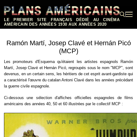
Aller
au
contenu
LE PREMIER SITE FRANÇAIS DÉDIÉ AU CINÉMA
AMÉRICAIN DES ANNÉES 1930 AUX ANNÉES 2020
Rechercher :
Ramón Martí, Josep Clavé et Hernán Picó
(MCP)
Les promoteurs d'Esquema qu'étaient les artistes espagnols Ramón
Martí, Josep Clavé et Hernán Picó, regroupés sous le nom "MCP", sont
devenus, en un certain sens, les héritiers de cet esprit avant-gardiste qui
a caractérisé l'œuvre du catalan Antoni Clavé dans les années précédant
la guerre civile espagnole.
Ci-dessous une sélection d'affiches officielles espagnoles de films
américains des années 40, 50 et 60 illustrées par le collectif MCP :