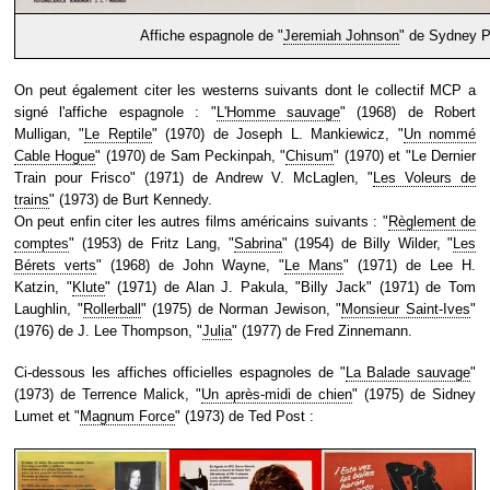
Affiche espagnole de "
Jeremiah Johnson
" de Sydney P
On peut également citer les westerns suivants dont le collectif MCP a
signé l'affiche espagnole : "
L'Homme sauvage
" (1968) de Robert
Mulligan, "
Le Reptile
" (1970) de Joseph L. Mankiewicz, "
Un nommé
Cable Hogue
" (1970) de Sam Peckinpah, "
Chisum
" (1970) et "Le Dernier
Train pour Frisco" (1971) de Andrew V. McLaglen, "
Les Voleurs de
trains
" (1973) de Burt Kennedy.
On peut enfin citer les autres films américains suivants : "
Règlement de
comptes
" (1953) de Fritz Lang, "
Sabrina
" (1954) de Billy Wilder, "
Les
Bérets verts
" (1968) de John Wayne, "
Le Mans
" (1971) de Lee H.
Katzin, "
Klute
" (1971) de Alan J. Pakula, "Billy Jack" (1971) de Tom
Laughlin, "
Rollerball
" (1975) de Norman Jewison, "
Monsieur Saint-Ives
"
(1976) de J. Lee Thompson, "
Julia
" (1977) de Fred Zinnemann.
Ci-dessous les affiches officielles espagnoles de "
La Balade sauvage
"
(1973) de Terrence Malick, "
Un après-midi de chien
" (1975) de Sidney
Lumet et "
Magnum Force
" (1973) de Ted Post :