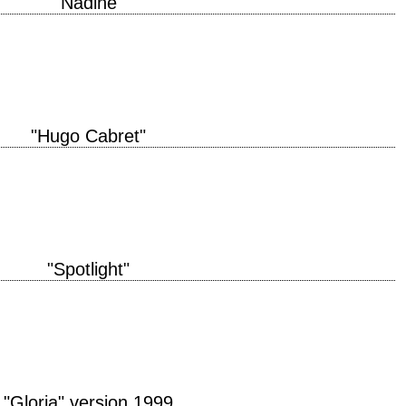
"Nadine"
tion 1987 réalisation Robert Benton scénario Robert Benton photographie
nterprétation Jeff Bridges, Kim Basinger, Rip…
"Hugo Cabret"
ion 2011 réalisation Martin Scorsese scénario John Logan, d'après "The
nick photographie Robert Richardson…
"Spotlight"
 bastards, people would know. – Maybe they do. » titre original "Spotlight"
"Gloria" version 1999