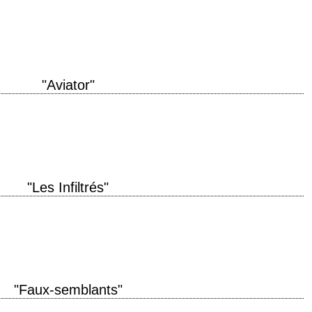
uvais réalisateur de tous les temps titre original "Ed Wood" année de
scénario…
"Aviator"
al "The Aviator" année de production 2004 réalisation Martin Scorsese
rt Richardson musique Howard Shore montage…
"Les Infiltrés"
 production 2006 réalisation Martin Scorsese scénario William Monahan,
fairs" photographie Michael Ballhaus musique Howard…
"Faux-semblants"