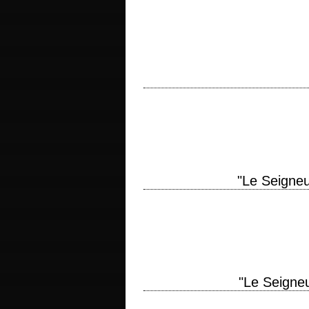
« Why are you crying, Bev? – Separation
production 1988 réalisation David Crone
titre original "M Butterfly" année de p
d'après sa propre pièce photographie P
"Le Seigneu
11 Oscars (pour 11 nominations), soit le 
Rings: The Return of…
"Le Seigne
titre original "The Lord of the Rings: T