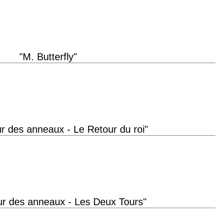
 can be a... terrifying thing. » titre original "Dead Ringers" année de
nberg…
"M. Butterfly"
roduction 1993 réalisation David Cronenberg scénario David Henry Hwang,
eter Suschitzky musique Howard Shore…
r des anneaux - Le Retour du roi"
record à ce jour avec "Ben-Hur" et "Titanic" titre original "The Lord of the
ur des anneaux - Les Deux Tours"
he Two Towers" année de production 2002 réalisation Peter Jackson scénario