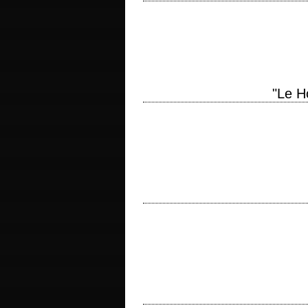
« You've changed, Bilbo Baggins. You're 
Hobbit: The Desolation of…
"Le H
titre original "The Hobbit: An Unexpect
Peter Jackson, Fran Walsh et Guillermo d
Le "Sur les quais" de James Gray titre
scénario James Gray et Matt Reeves m