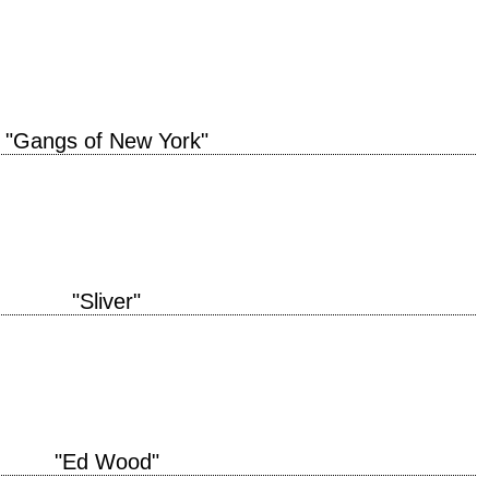
e ?) titre original "The Game" année de production 1997 réalisation David
ael…
"Gangs of New York"
ée de production 2002 réalisation Martin Scorsese scénario Jay Cocks et
allhaus musique Howard Shore…
"Sliver"
ion 1993 réalisation Phillip Noyce scénario Joe Eszterhas, d'après le roman
hie Vilmos Zsigmond musique…
"Ed Wood"