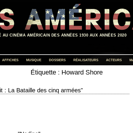
É AU CINÉMA AMÉRICAIN DES ANNÉES 1930 AUX ANNÉES 2020
AFFICHES
MUSIQUE
DOSSIERS
RÉALISATEURS
ACTEURS
M
Étiquette :
Howard Shore
Rechercher :
t : La Bataille des cinq armées"
 of the Five Armies" année de production 2014 réalisation Peter Jackson
Peter Jackson et…