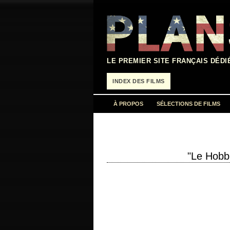
Aller
au
contenu
LE PREMIER SITE FRANÇAIS DÉDI
INDEX DES FILMS
À PROPOS
SÉLECTIONS DE FILMS
"Le Hobbi
titre original "The Hobbit: The Battle
scénario Fran Walsh, Philippa Boyens, 