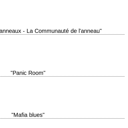
Boyens,…
 anneaux - La Communauté de l'anneau"
e Fellowship of the Ring" année de production 2001 réalisation Peter Jackson
"Panic Room"
u learn that? – Titanic. » titre original "Panic Room" année de production
"Mafia blues"
roduction 1999 réalisation Harold Ramis musique Howard Shore interprétation