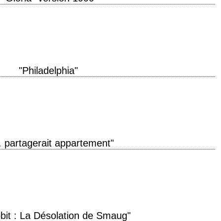
al "Gloria" année de production 1999 réalisation Sidney Lumet scénario
avid Watkin musique Howard Shore interprétation…
"Philadelphia"
 production 1993 réalisation Jonathan Demme photographie Tak Fujimoto
om Hanks, Denzel Washington, Joanne Woodward, Jason Robards,…
. partagerait appartement"
le White Female" année de production 1992 réalisation Barbet Schroeder
"SWF Seeks Same" de John…
bit : La Désolation de Smaug"