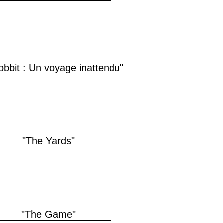
not the same Hobbit as the one who left the Shire... » titre original "The
obbit : Un voyage inattendu"
ed Journey" année de production 2012 réalisation Peter Jackson scénario
el Toro, d'après le…
"The Yards"
 original "The Yards" année de production 2000 réalisation James Gray
ontage…
"The Game"