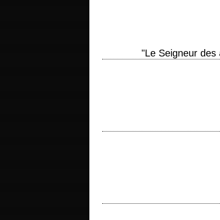
Peter Jackson, Fran Walsh et Philippa 
"Le Seigneur des
titre original "The Lord of the Rings: Th
scénario Peter Jackson, Fran Walsh et…
« That Morse code? – SOS. – Where did yo
2002 réalisation David…
titre original "Analyze This" année de p