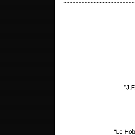
Remake du John Cassavetes titre origin
d'après John Cassavetes photographie D
titre original "Philadelphia" année de
musique Howard Shore interprétation T
"J.F
Colocation fatale titre original "Sing
scénario Don Roos, d'après le roman 
"Le Hob