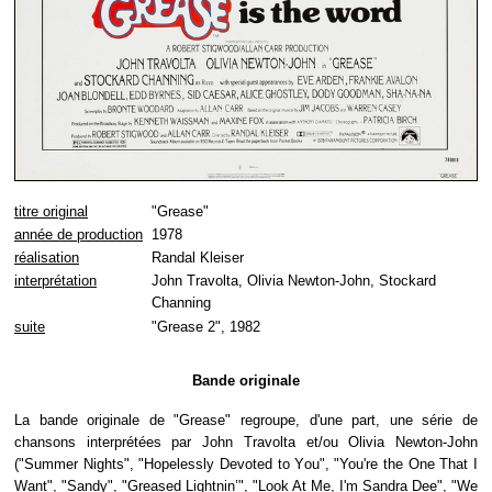
titre original
"Grease"
année de production
1978
réalisation
Randal Kleiser
interprétation
John Travolta, Olivia Newton-John, Stockard
Channing
suite
"Grease 2", 1982
Bande originale
La bande originale de "Grease" regroupe, d'une part, une série de
chansons interprétées par John Travolta et/ou Olivia Newton-John
("Summer Nights", "Hopelessly Devoted to You", "You're the One That I
Want", "Sandy", "Greased Lightnin’", "Look At Me, I'm Sandra Dee", "We