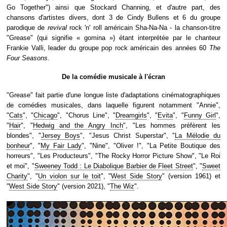
Go Together") ainsi que Stockard Channing, et d'autre part, des
chansons d'artistes divers, dont 3 de Cindy Bullens et 6 du groupe
parodique de
revival
rock 'n' roll américain Sha-Na-Na - la chanson-titre
"Grease" (qui signifie « gomina ») étant interprétée par le chanteur
Frankie Valli, leader du groupe pop rock américain des années 60
The
Four Seasons
.
De la comédie musicale à l'écran
"Grease" fait partie d'une longue liste d'adaptations cinématographiques
de comédies musicales, dans laquelle figurent notamment "Annie",
"
Cats
", "
Chicago
", "Chorus Line", "
Dreamgirls
", "
Evita
", "
Funny Girl
",
"
Hair
", "
Hedwig and the Angry Inch
", "Les hommes préfèrent les
blondes", "
Jersey Boys
", "Jesus Christ Superstar", "
La Mélodie du
bonheur
", "
My Fair Lady
", "Nine", "Oliver !", "La Petite Boutique des
horreurs", "Les Producteurs", "The Rocky Horror Picture Show", "Le Roi
et moi", "
Sweeney Todd : Le Diabolique Barbier de Fleet Street
", "
Sweet
Charity
", "
Un violon sur le toit
", "
West Side Story
" (version 1961) et
"
West Side Story
" (version 2021), "
The Wiz
".