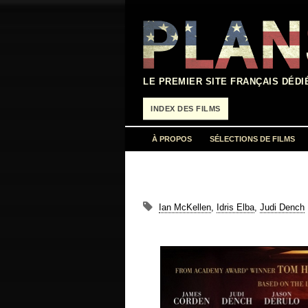
Aller
au
contenu
LE PREMIER SITE FRANÇAIS DÉDI
INDEX DES FILMS
À PROPOS
SÉLECTIONS DE FILMS
Ian McKellen
,
Idris Elba
,
Judi Dench