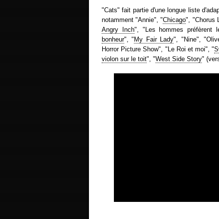
"Cats" fait partie d'une longue liste d'a
notamment "Annie", "
Chicago
", "Chorus L
Angry Inch
", "Les hommes préfèrent l
bonheur
", "
My Fair Lady
", "Nine", "Oli
Horror Picture Show", "Le Roi et moi", "
S
violon sur le toit
", "
West Side Story
" (ver