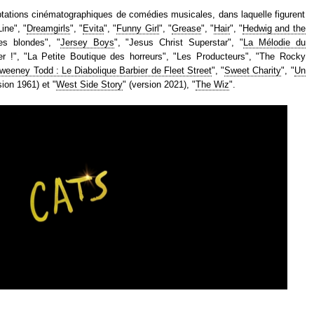
daptations cinématographiques de comédies musicales, dans laquelle figurent
ine", "
Dreamgirls
", "
Evita
", "
Funny Girl
", "
Grease
", "
Hair
", "
Hedwig and the
es blondes", "
Jersey Boys
", "Jesus Christ Superstar", "
La Mélodie du
ver !", "La Petite Boutique des horreurs", "Les Producteurs", "The Rocky
weeney Todd : Le Diabolique Barbier de Fleet Street
", "
Sweet Charity
", "
Un
sion 1961) et "
West Side Story
" (version 2021), "
The Wiz
".