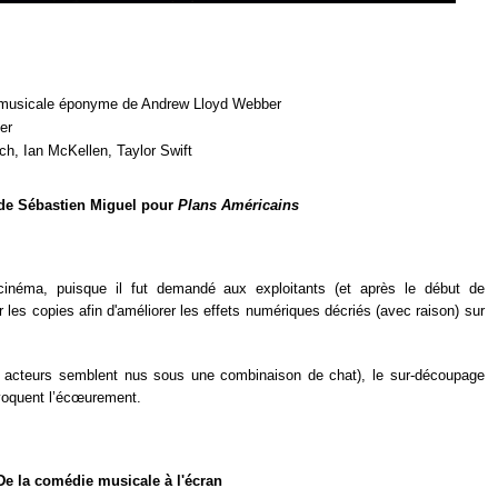
 musicale éponyme de Andrew Lloyd Webber
er
nch, Ian McKellen, Taylor Swift
 de Sébastien Miguel pour
Plans Américains
cinéma, puisque il fut demandé aux exploitants (et après le début de
r les copies afin d'améliorer les effets numériques décriés (avec raison) sur
s acteurs semblent nus sous une combinaison de chat), le sur-découpage
ovoquent l’écœurement.
De la comédie musicale à l'écran