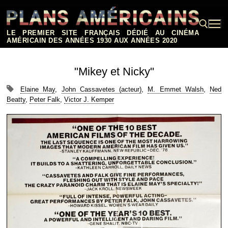
Aller
au
contenu
LE PREMIER SITE FRANÇAIS DÉDIÉ AU CINÉMA
AMÉRICAIN DES ANNÉES 1930 AUX ANNÉES 2020
Rechercher :
"Mikey et Nicky"
Elaine May
,
John Cassavetes (acteur)
,
M. Emmet Walsh
,
Ned
Beatty
,
Peter Falk
,
Victor J. Kemper