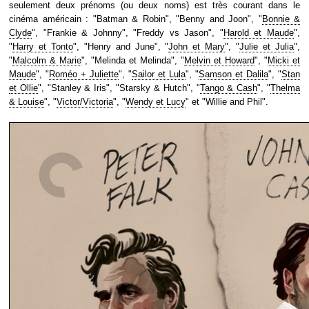
seulement deux prénoms (ou deux noms) est très courant dans le
cinéma américain : "Batman & Robin", "Benny and Joon", "
Bonnie &
Clyde
", "Frankie & Johnny", "Freddy vs Jason", "
Harold et Maude
",
"
Harry et Tonto
", "Henry and June", "
John et Mary
", "
Julie et Julia
",
"
Malcolm & Marie
", "Melinda et Melinda", "
Melvin et Howard
", "
Micki et
Maude
", "
Roméo + Juliette
", "
Sailor et Lula
", "
Samson et Dalila
", "
Stan
et Ollie
", "Stanley & Iris", "Starsky & Hutch", "
Tango & Cash
", "
Thelma
& Louise
", "
Victor/Victoria
", "
Wendy et Lucy
" et "Willie and Phil".