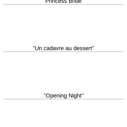
"Princess Bride"
Heroes. Giants. Villains. Wizards. True Love. Not just your basic,
average, everyday, ordinary, run-of-the-mill, ho-hum fairy tale. titre
original "The Princess Bride" année de production…
"Un cadavre au dessert"
Un régal, à déguster sans modération titre original "Murder by Death"
année de production 1976 réalisation Robert Moore scénario Neil Simon
photographie David M. Walsh…
"Opening Night"
« Just please tell me what this play doesn't express. – Hope. » titre
original "Opening Night" année de production 1977 réalisation John
Cassavetes scénario…