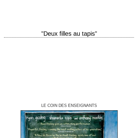
production Al Ruban interprétation Ben Gazzara, Peter Falk,…
"Deux filles au tapis"
Le dernier film de Robert Aldrich titre original "...All the Marbles" année
de production 1981 réalisation Robert Aldrich scénario Mel Frohman
photographie Joseph F. Biroc…
LE COIN DES ENSEIGNANTS