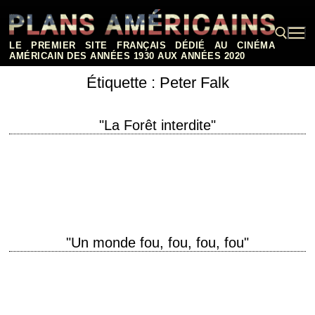
Aller
au
contenu
LE PREMIER SITE FRANÇAIS DÉDIÉ AU CINÉMA
AMÉRICAIN DES ANNÉES 1930 AUX ANNÉES 2020
Étiquette :
Peter Falk
Rechercher :
"La Forêt interdite"
titre original "Wind Across the Everglades" année de production 1958
réalisation Nicholas Ray (et Budd Schulberg, non crédité) scénario Budd
Schulberg photographie Joseph C. Brun…
"Un monde fou, fou, fou, fou"
titre original "It's a Mad, Mad, Mad, Mad World" année de production
1963 réalisation Stanley Kramer scénario William Rose et Tania Rose
photographie Ernest Laszlo…