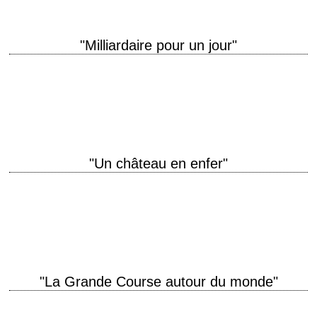
"Milliardaire pour un jour"
Le dernier film de Frank Capra titre original "Pocketful of Miracles" année
de production 1961 réalisation Frank Capra scénario Hal Kanter et Harry
Tugend, d'après…
"Un château en enfer"
titre original "Castle Keep" année de production 1969 réalisation Sydney
Pollack scénario Daniel Taradash et David Rayfiel, d'après le roman de
William Eastlake (1965) photographie…
"La Grande Course autour du monde"
titre original "The Great Race" année de production 1965 réalisation