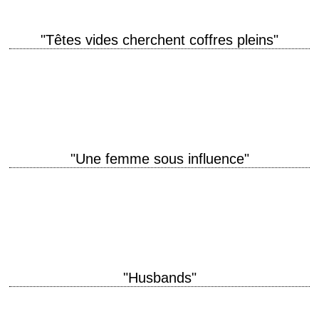
"Têtes vides cherchent coffres pleins"
titre original "The Brink's Job" année de production 1978 réalisation
William Friedkin scénario Walon Green, d'après "Big Stickup At Brink's"
de Noel Behn montage Robert…
"Une femme sous influence"
« Mabel is not crazy, she's unusual. » titre original "A Woman Under the
Influence" année de production 1974 réalisation John Cassavetes
scénario John Cassavetes…
"Husbands"
titre original "Husbands" année de production 1970 réalisation John
Cassavetes scénario John Cassavetes photographie Victor J. Kemper