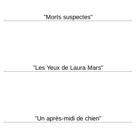
"Morts suspectes"
titre original "Coma" année de production 1978 réalisation Michael
Crichton scénario Michael Crichton, d'après le roman éponyme de Robin
Cook photographie Victor J. Kemper musique…
"Les Yeux de Laura Mars"
Rêves prémonitoires titre original "Eyes of Laura Mars" année de
production 1978 réalisation Irvin Kershner scénario John Carpenter et
David Zelag Goodman montage Michael Kahn…
"Un après-midi de chien"
« Attica, Attica! » titre original "Dog Day Afternoon" année de production
1975 réalisation Sidney Lumet scénario Frank Pierson photographie