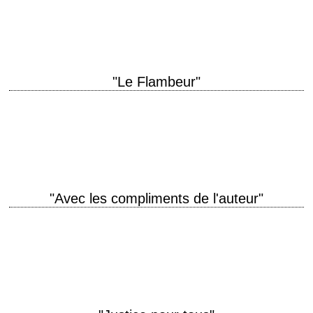
Hiller scénario Paddy Chayefsky photographie Victor J. Kemper
interprétation George C. Scott, Diana Rigg …
"Le Flambeur"
Portrait d'un joueur et de sa passion titre original "The Gambler" année
de production 1974 réalisation Karel Reisz scénario James Toback
photographie Victor J. Kemper…
"Avec les compliments de l'auteur"
titre original "Author! Author!" année de production 1982 réalisation Arthur
Hiller scénario Israel Horovitz photographie Victor J. Kemper musique
Dave Grusin interprétation Al Pacino, Dyan…