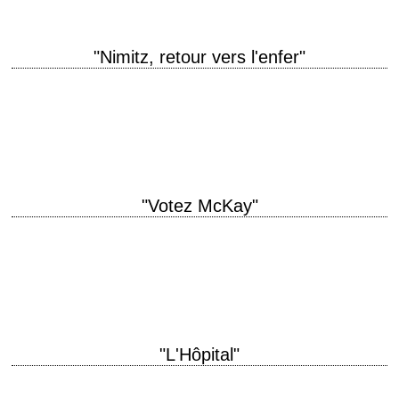
"Nimitz, retour vers l'enfer"
titre original "The Final Countdown" année de production 1980 réalisation
Don Taylor photographie Victor J. Kemper interprétation Kirk Douglas,
Martin Sheen, Katharine Ross, Charles Durning…
"Votez McKay"
titre original "The Candidate" année de production 1972 réalisation
Michael Ritchie scénario Jeremy Larner photographie Victor J. Kemper
musique John Rubinstein production Walter Coblenz interprétation…
"L'Hôpital"
titre original "The Hospital" année de production 1971 réalisation Arthur