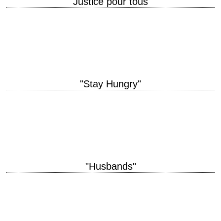
"Justice pour tous"
Once in a while someone fights back. titre original "...and justice for all."
année de production 1979 réalisation Norman Jewison scénario Barry
Levinson photographie Victor…
"Stay Hungry"
titre original "Stay Hungry" année de production 1976 réalisation Bob
Rafelson scénario Bob Rafelson et Charles Gaines, d'après le roman de
ce dernier photographie Victor…
"Husbands"
titre original "Husbands" année de production 1970 réalisation John
Cassavetes scénario John Cassavetes photographie Victor J. Kemper
production Al Ruban interprétation Ben Gazzara, Peter Falk,…