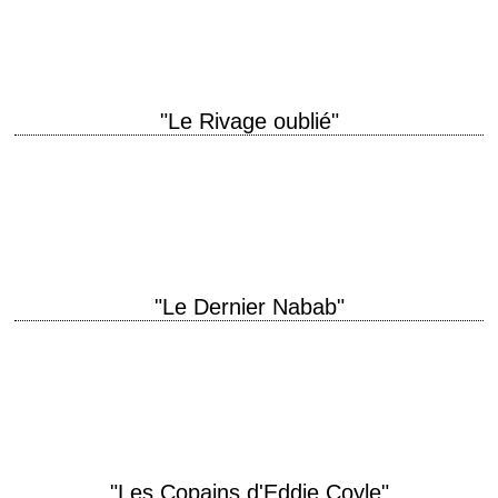
Victor J. Kemper montage Dede Allen interprétation…
"Le Rivage oublié"
Casquette, pipe et violon titre original "They Might Be Giants" année de
production 1971 réalisation Anthony Harvey scénario James Goldman,
d'après sa propre pièce "They…
"Le Dernier Nabab"
Le dernier film d'Elia Kazan titre original "The Last Tycoon" année de
production 1976 réalisation Elia Kazan scénario Harold Pinter, d'après le
roman éponyme et…
"Les Copains d'Eddie Coyle"