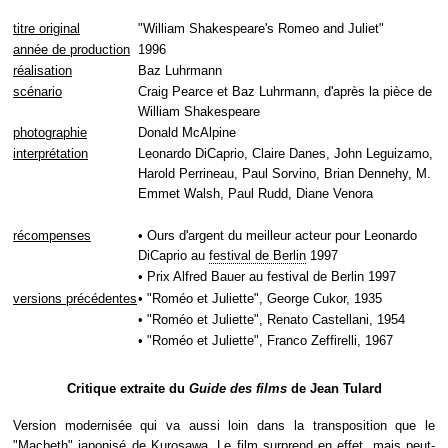
titre original
"William Shakespeare's Romeo and Juliet"
année de production
1996
réalisation
Baz Luhrmann
scénario
Craig Pearce et Baz Luhrmann, d'après la pièce de
William Shakespeare
photographie
Donald McAlpine
interprétation
Leonardo DiCaprio, Claire Danes, John Leguizamo,
Harold Perrineau, Paul Sorvino, Brian Dennehy, M.
Emmet Walsh, Paul Rudd, Diane Venora
récompenses
• Ours d'argent du meilleur acteur pour Leonardo
DiCaprio au
festival de Berlin
1997
• Prix Alfred Bauer au festival de Berlin 1997
versions précédentes
• "Roméo et Juliette", George Cukor, 1935
• "Roméo et Juliette", Renato Castellani, 1954
• "Roméo et Juliette", Franco Zeffirelli, 1967
Critique extraite du
Guide des films
de Jean Tulard
Version modernisée qui va aussi loin dans la transposition que le
"Macbeth" japonisé de Kurosawa. Le film surprend en effet, mais peut-