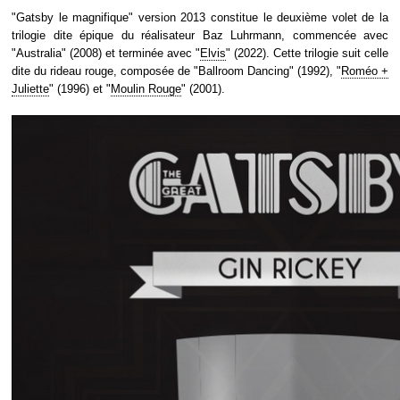
"Gatsby le magnifique" version 2013 constitue le deuxième volet de la
trilogie dite épique du réalisateur Baz Luhrmann, commencée avec
"Australia" (2008) et terminée avec "
Elvis
" (2022). Cette trilogie suit celle
dite du rideau rouge, composée de "Ballroom Dancing" (1992), "
Roméo +
Juliette
" (1996) et "
Moulin Rouge
" (2001).