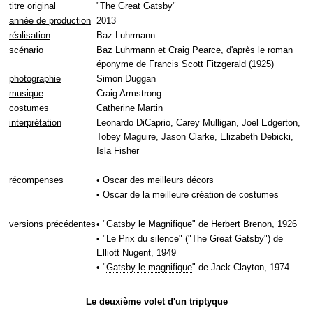
titre original
"The Great Gatsby"
année de production
2013
réalisation
Baz Luhrmann
scénario
Baz Luhrmann et Craig Pearce, d'après le roman
éponyme de Francis Scott Fitzgerald (1925)
photographie
Simon Duggan
musique
Craig Armstrong
costumes
Catherine Martin
interprétation
Leonardo DiCaprio, Carey Mulligan, Joel Edgerton,
Tobey Maguire, Jason Clarke, Elizabeth Debicki,
Isla Fisher
récompenses
• Oscar des meilleurs décors
• Oscar de la meilleure création de costumes
versions précédentes
• "Gatsby le Magnifique" de Herbert Brenon, 1926
• "Le Prix du silence" ("The Great Gatsby") de
Elliott Nugent, 1949
• "
Gatsby le magnifique
" de Jack Clayton, 1974
Le deuxième volet d'un triptyque