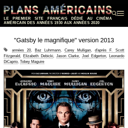
Aller
au
contenu
LE PREMIER SITE FRANÇAIS DÉDIÉ AU CINÉMA
AMÉRICAIN DES ANNÉES 1930 AUX ANNÉES 2020
Rechercher :
"Gatsby le magnifique" version 2013
années 20
,
Baz Luhrmann
,
Carey Mulligan
,
d'après F. Scott
Fitzgerald
,
Elizabeth Debicki
,
Jason Clarke
,
Joel Edgerton
,
Leonardo
DiCaprio
,
Tobey Maguire