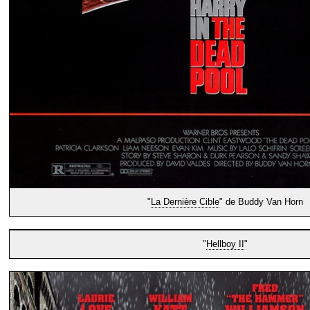
"
La Dernière Cible
" de Buddy Van Horn
"
Hellboy II
"