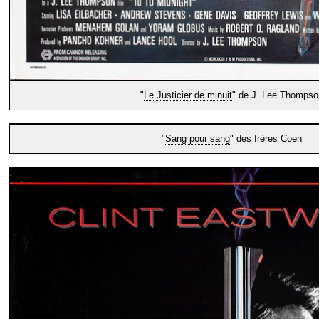
"
Le Justicier de minuit
" de J. Lee Thompso
"
Sang pour sang
" des frères Coen