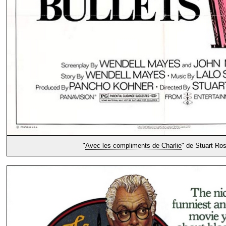
"
Avec les compliments de Charlie
" de Stuart Ro