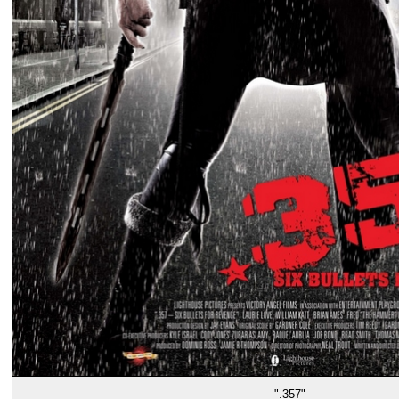
".357"