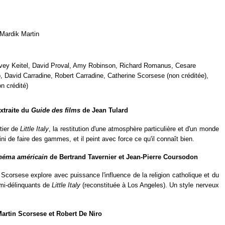
Mardik Martin
rvey Keitel, David Proval, Amy Robinson, Richard Romanus, Cesare
, David Carradine, Robert Carradine, Catherine Scorsese (non créditée),
n crédité)
extraite du
Guide des films
de Jean Tulard
tier de
Little Italy
, la restitution d'une atmosphère particulière et d'un monde
i de faire des gammes, et il peint avec force ce qu'il connaît bien.
inéma américain
de Bertrand Tavernier et Jean-Pierre Coursodon
Scorsese explore avec puissance l'influence de la religion catholique et du
emi-délinquants de
Little Italy
(reconstituée à Los Angeles). Un style nerveux
artin Scorsese et Robert De Niro