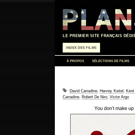
Aller
au
contenu
LE PREMIER SITE FRANÇAIS DÉDI
INDEX DES FILMS
À PROPOS
SÉLECTIONS DE FILMS
David Carradine
,
Harvey Keitel
,
Kent
Carradine
,
Robert De Niro
,
Victor Argo
You don't make up fo