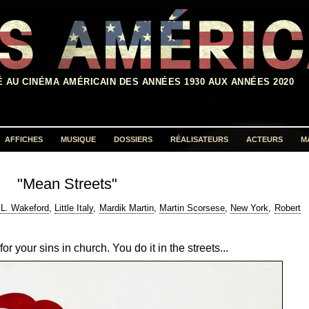
É AU CINÉMA AMÉRICAIN DES ANNÉES 1930 AUX ANNÉES 2020
AFFICHES
MUSIQUE
DOSSIERS
RÉALISATEURS
ACTEURS
M
Rechercher :
"Mean Streets"
 L. Wakeford
,
Little Italy
,
Mardik Martin
,
Martin Scorsese
,
New York
,
Robert
r your sins in church. You do it in the streets...