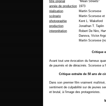
titre original
"Mean Streets"
année de production
1973
réalisation
Martin Scorsese
scénario
Martin Scorsese et 
photographie
Kent L. Wakeford
production
Jonathan T. Taplin
interprétation
Robert De Niro, Ha
Danova, Victor Argo
Martin Scorsese (no
Critique 
Avant tout une évocation du fameux quar
de paumés et de déracinés. Scorsese a fin
Critique extraite de
50 ans de c
Dans son premier film vraiment maîtrisé, 
sentiment de culpabilité sur de jeunes s
et brutal, à l'image des protagonistes.
M