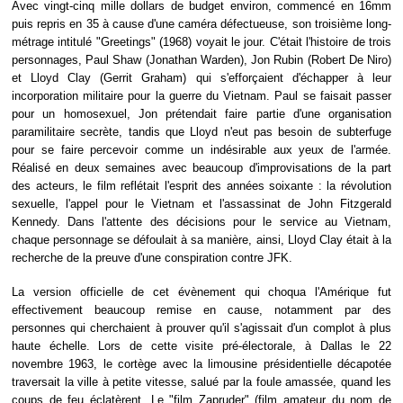
Avec vingt-cinq mille dollars de budget environ, commencé en 16mm
puis repris en 35 à cause d'une caméra défectueuse, son troisième long-
métrage intitulé "Greetings" (1968) voyait le jour. C'était l'histoire de trois
personnages, Paul Shaw (Jonathan Warden), Jon Rubin (Robert De Niro)
et Lloyd Clay (Gerrit Graham) qui s'efforçaient d'échapper à leur
incorporation militaire pour la guerre du Vietnam. Paul se faisait passer
pour un homosexuel, Jon prétendait faire partie d'une organisation
paramilitaire secrète, tandis que Lloyd n'eut pas besoin de subterfuge
pour se faire percevoir comme un indésirable aux yeux de l'armée.
Réalisé en deux semaines avec beaucoup d'improvisations de la part
des acteurs, le film reflétait l'esprit des années soixante : la révolution
sexuelle, l'appel pour le Vietnam et l'assassinat de John Fitzgerald
Kennedy. Dans l'attente des décisions pour le service au Vietnam,
chaque personnage se défoulait à sa manière, ainsi, Lloyd Clay était à la
recherche de la preuve d'une conspiration contre JFK.
La version officielle de cet évènement qui choqua l'Amérique fut
effectivement beaucoup remise en cause, notamment par des
personnes qui cherchaient à prouver qu'il s'agissait d'un complot à plus
haute échelle. Lors de cette visite pré-électorale, à Dallas le 22
novembre 1963, le cortège avec la limousine présidentielle décapotée
traversait la ville à petite vitesse, salué par la foule amassée, quand les
coups de feu éclatèrent. Le "film Zapruder" (film amateur du nom de