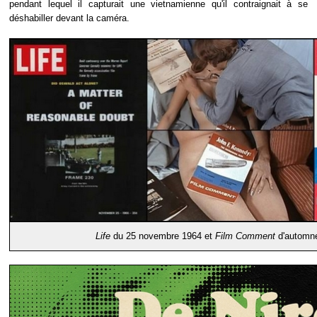
pendant lequel il capturait une vietnamienne qu'il contraignait à se
déshabiller devant la caméra.
Life
du 25 novembre 1964 et
Film Comment
d'automne