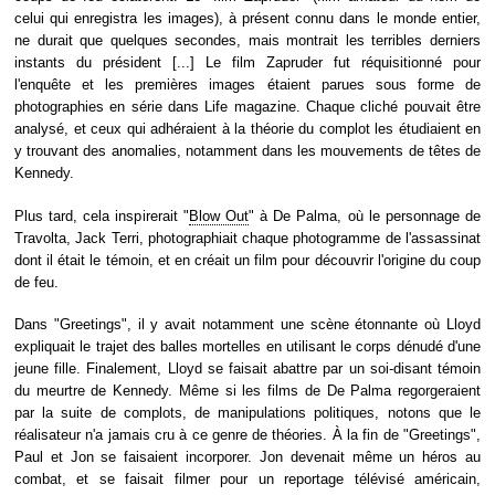
celui qui enregistra les images), à présent connu dans le monde entier,
ne durait que quelques secondes, mais montrait les terribles derniers
instants du président [...] Le film Zapruder fut réquisitionné pour
l'enquête et les premières images étaient parues sous forme de
photographies en série dans Life magazine. Chaque cliché pouvait être
analysé, et ceux qui adhéraient à la théorie du complot les étudiaient en
y trouvant des anomalies, notamment dans les mouvements de têtes de
Kennedy.
Plus tard, cela inspirerait "
Blow Out
" à De Palma, où le personnage de
Travolta, Jack Terri, photographiait chaque photogramme de l'assassinat
dont il était le témoin, et en créait un film pour découvrir l'origine du coup
de feu.
Dans "Greetings", il y avait notamment une scène étonnante où Lloyd
expliquait le trajet des balles mortelles en utilisant le corps dénudé d'une
jeune fille. Finalement, Lloyd se faisait abattre par un soi-disant témoin
du meurtre de Kennedy. Même si les films de De Palma regorgeraient
par la suite de complots, de manipulations politiques, notons que le
réalisateur n'a jamais cru à ce genre de théories. À la fin de "Greetings",
Paul et Jon se faisaient incorporer. Jon devenait même un héros au
combat, et se faisait filmer pour un reportage télévisé américain,