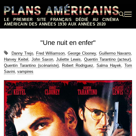
Aller
au
contenu
LE PREMIER SITE FRANÇAIS DÉDIÉ AU CINÉMA
AMÉRICAIN DES ANNÉES 1930 AUX ANNÉES 2020
Rechercher :
"Une nuit en enfer"
Danny Trejo
,
Fred Williamson
,
George Clooney
,
Guillermo Navarro
,
Harvey Keitel
,
John Saxon
,
Juliette Lewis
,
Quentin Tarantino (acteur)
,
Quentin Tarantino (scénariste)
,
Robert Rodriguez
,
Salma Hayek
,
Tom
Savini
,
vampires