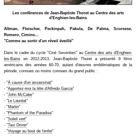
Les conférences de Jean-Baptiste Thoret au Centre des arts
d'Enghien-les-Bains
Altman, Fleischer, Peckinpah, Pakula, De Palma, Scorsese,
Romero, Cimino...
"Comme au sortir d'un réveil éveillé"
Dans le cadre du cycle "Ciné Seventies" au
Centre des arts d'Enghien-
les-Bains
en 2012-2013, Jean-Baptiste Thoret a présenté 9 films
américains des années 60-70, autant d'œuvres emblématiques de la
période, connues ou moins connues du grand public :
- "
À cause d'un assassinat
"
- "
Apportez-moi la tête d'Alfredo Garcia
"
- "
John McCabe
"
- "
Le Lauréat
"
- "
Martin
"
- "
Phantom of the Paradise
"
- "
Soleil vert
"
- "
Taxi Driver
"
- "
Voyage au bout de l'enfer
"