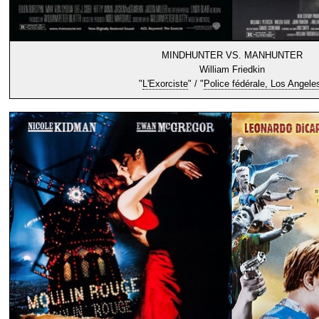
MINDHUNTER VS. MANHUNTER
William Friedkin
"
L'Exorciste
" / "
Police fédérale, Los Angele