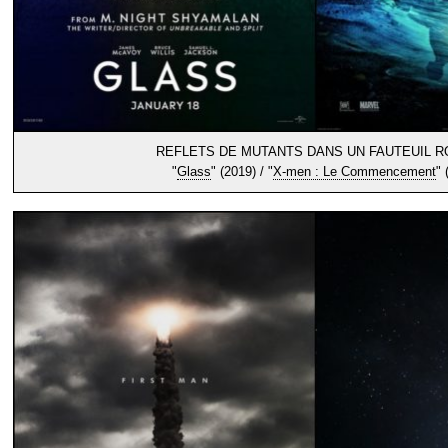
REFLETS DE MUTANTS DANS UN FAUTEUIL 
"
Glass
" (2019) / "
X-men : Le Commencement
" 