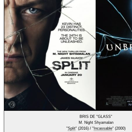
BRIS DE "GLASS"
M. Night Shyamalan
"
Split
" (2016) / "
Incassable
" (2000)