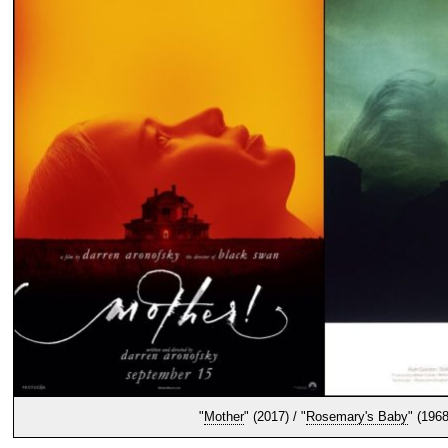
"
Mother
" (2017) / "
Rosemary's Baby
" (1968