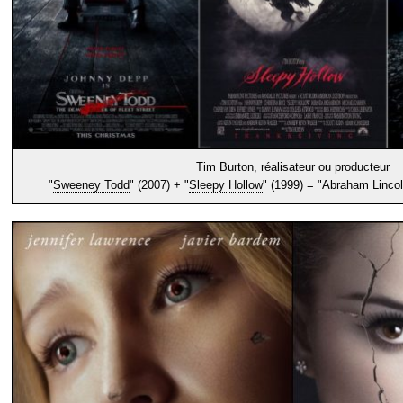
Tim Burton, réalisateur ou producteur
"
Sweeney Todd
" (2007) + "
Sleepy Hollow
" (1999) = "Abraham Lincol