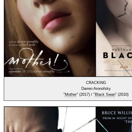
CRACKING
Darren Aronofsky
"
Mother
" (2017) / "
Black Swan
" (2010)