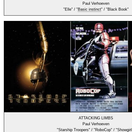
Paul Verhoeven
"Elle" / "
Basic instinct
" / "Black Book"
ATTACKING LIMBS
Paul Verhoeven
"
Starship Troopers
" / "
RoboCop
" / "
Showgirl