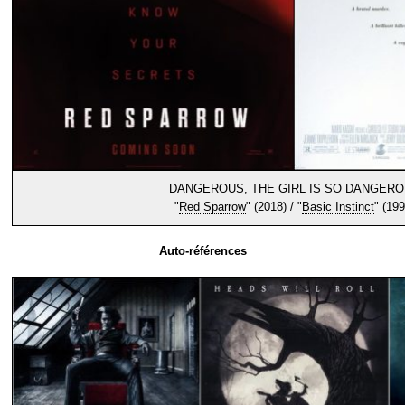
DANGEROUS, THE GIRL IS SO DANGER
"
Red Sparrow
" (2018) / "
Basic Instinct
" (199
Auto-références