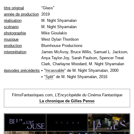
titre original
"Glass"
année de production
2019
réalisation
M. Night Shyamalan
scénario
M. Night Shyamalan
photographie
Mike Gioulakis
musique
West Dylan Thordson
production
Blumhouse Productions
interprétation
James McAvoy, Bruce Willis, Samuel L. Jackson,
Anya Taylor-Joy, Sarah Paulson, Spencer Treat
Clark, Charlayne Woodard, M. Night Shyamalan
épisodes précédents
• "
Incassable
" de M. Night Shyamalan, 2000
• "
Split
" de M. Night Shyamalan, 2016
FilmsFantastiques.com,
L'Encyclopédie du Cinéma Fantastique
La chronique de Gilles Penso