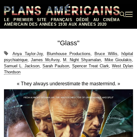
Aller
au
contenu
LE PREMIER SITE FRANÇAIS DÉDIÉ AU CINÉMA
AMÉRICAIN DES ANNÉES 1930 AUX ANNÉES 2020
Rechercher :
"Glass"
Anya Taylor-Joy
,
Blumhouse Productions
,
Bruce Willis
,
hôpital
psychiatrique
,
James McAvoy
,
M. Night Shyamalan
,
Mike Gioulakis
,
Samuel L. Jackson
,
Sarah Paulson
,
Spencer Treat Clark
,
West Dylan
Thordson
« They always underestimate the mastermind. »