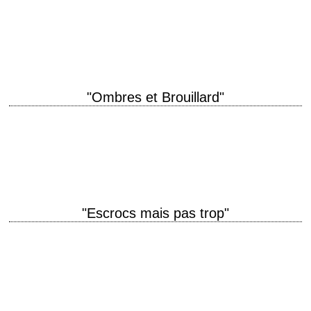
titre original "Everything You Always Wanted to Know About Sex * But
Were Afraid to Ask" année de production 1972 réalisation Woody Allen
photographie David…
"Ombres et Brouillard"
Noir et blanc expressionniste titre original "Shadows and Fog" année de
production 1991 réalisation Woody Allen scénario Woody Allen
photographie Carlo Di Palma montage Susan…
"Escrocs mais pas trop"
titre original "Small Time Crooks" année de production 2000 réalisation
Woody Allen scénario Woody Allen interprétation Woody Allen, Michael
Rapaport, Elaine May, Hugh Grant Critique…