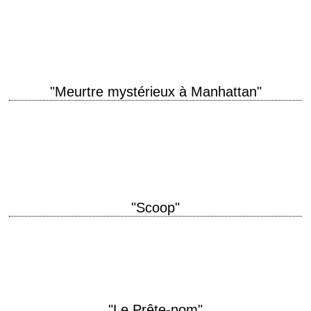
Tolstoï revisité titre original "Love and Death" année de production 1975
réalisation Woody Allen scénario Woody Allen interprétation Woody
Allen, Diane Keaton, Jessica Harper …
"Meurtre mystérieux à Manhattan"
titre original "Manhattan Murder Mystery" année de production 1993
réalisation Woody Allen scénario Woody Allen et Marshall Brickman
photographie Carlo Di Palma interprétation Woody Allen,…
"Scoop"
« You are a cynical crapehanger who always see the glass half-empty! –
No, you're wrong. I see the glass half full, but of poison.…
"Le Prête-nom"