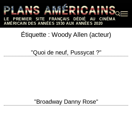
Aller
au
contenu
LE PREMIER SITE FRANÇAIS DÉDIÉ AU CINÉMA
AMÉRICAIN DES ANNÉES 1930 AUX ANNÉES 2020
Étiquette :
Woody Allen (acteur)
Rechercher :
"Quoi de neuf, Pussycat ?"
titre original "What's New Pussycat?" année de production 1965
réalisation Clive Donner scénario Woody Allen photographie Jean Badal
musique Burt Bacharach interprétation Peter Sellers, Peter…
"Broadway Danny Rose"
« I need a valium the size of a hockey puck. » titre original "Broadway
Danny Rose" année de production 1984 réalisation Woody Allen
scénario…