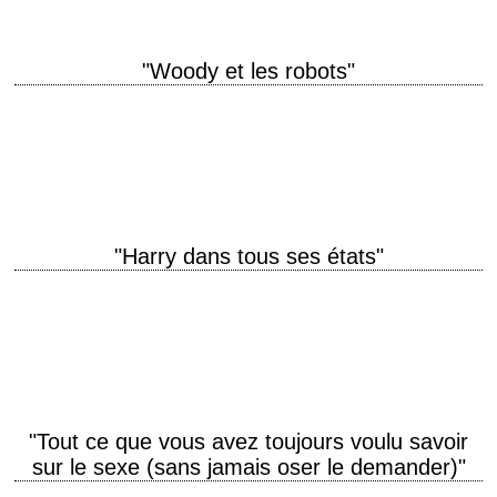
"Woody et les robots"
A love story about two people who hate each other titre original "Sleeper"
année de production 1973 réalisation Woody Allen scénario Woody Allen
et Marshall…
"Harry dans tous ses états"
titre original "Deconstructing Harry" année de production 1997 réalisation
Woody Allen scénario Woody Allen photographie Carlo Di Palma
interprétation Woody Allen, Elisabeth Shue, Billy Crystal,…
"Tout ce que vous avez toujours voulu savoir
sur le sexe (sans jamais oser le demander)"