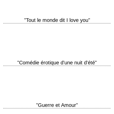
"Tout le monde dit I love you"
titre original "Everyone Says I Love You" année de production 1996
réalisation Woody Allen scénario Woody Allen photographie Carlo Di
Palma montage Susan E. Morse…
"Comédie érotique d'une nuit d'été"
« Sex alleviates tension and love causes it. » titre original "A
Midsummer Night's Sex Comedy" année de production 1982 réalisation
Woody Allen scénario Woody…
"Guerre et Amour"