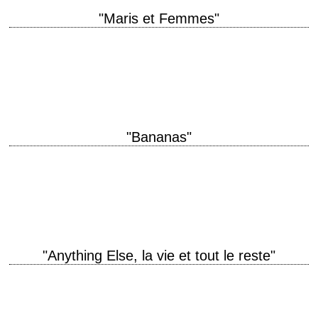
"Maris et Femmes"
titre original "Husbands and Wives" année de production 1992 réalisation
Woody Allen scénario Woody Allen photographie Carlo Di Palma
interprétation Woody Allen, Mia Farrow, Sydney…
"Bananas"
titre original "Bananas" année de production 1971 réalisation Woody
Allen scénario Woody Allen et Mickey Rose musique Marvin Hamlisch
interprétation Woody Allen, Louise Lasser Critique…
"Anything Else, la vie et tout le reste"
titre original "Anything Else" année de production 2003 réalisation Woody
Allen scénario Woody Allen photographie Darius Khondji interprétation
Woody Allen, Jason Biggs, Christina Ricci, Danny…