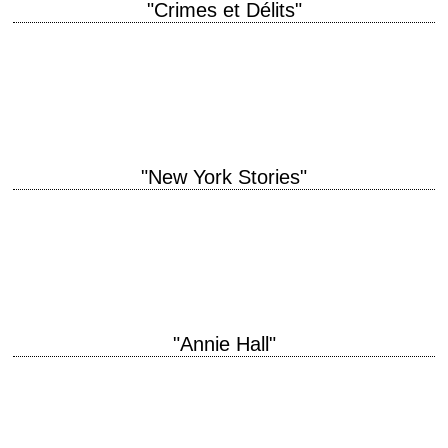
"Crimes et Délits"
titre original "Crimes and Misdemeanors" année de production 1989
réalisation Woody Allen scénario Woody Allen montage Susan E. Morse
interprétation Woody Allen, Martin Landau, Mia…
"New York Stories"
titre original "New York Stories" année de production 1989 1er sketch
"Apprentissage" titre original "Life Lessons" réalisation Martin Scorsese
scénario Richard Price photographie Néstor Almendros…
"Annie Hall"
"Presque" une histoire d'amour titre original "Annie Hall" année de
production 1977 réalisation Woody Allen scénario Woody Allen et
Marshall Brickman photographie Gordon Willis interprétation…