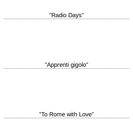
"Radio Days"
titre original "Radio Days" année de production 1987 réalisation Woody
Allen scénario Woody Allen photographie Carlo Di Palma montage Susan
E. Morse interprétation Mia Farrow,…
"Apprenti gigolo"
titre original "Fading Gigolo" année de production 2013 réalisation John
Turturro scénario John Turturro interprétation John Turturro, Woody
Allen, Vanessa Paradis, Liev Schreiber, Sharon Stone…
"To Rome with Love"
titre original "To Rome with Love" année de production 2012 réalisation
Woody Allen scénario Woody Allen photographie Darius Khondji