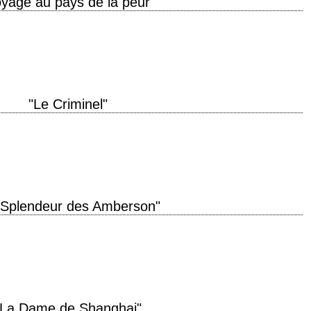
oyage au pays de la peur"
de production 1943 réalisation Norman Foster (et Orson Welles, non crédité)
 d'après le…
"Le Criminel"
oduction 1946 réalisation Orson Welles scénario Anthony Veiller, d'après une
ographie Russell Metty musique…
 Splendeur des Amberson"
ons" année de production 1942 réalisation Orson Welles scénario Orson
oth Tarkington photographie Stanley Cortez…
"La Dame de Shanghai"