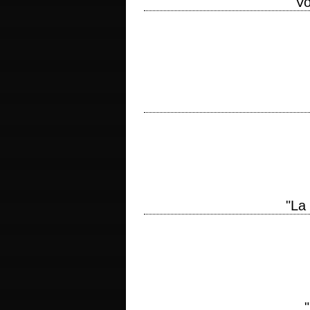
"V
titre original "Journey Into Fear" année 
scénario Orson Welles et Joseph Cotten,
titre original "The Stranger" année de pr
histoire originale de Victor Trivas phot
"La
titre original "The Magnificent Ambers
Welles, d'après le roman éponyme de Bo