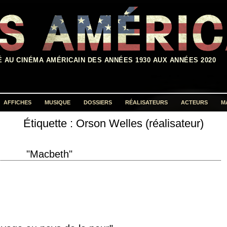
É AU CINÉMA AMÉRICAIN DES ANNÉES 1930 AUX ANNÉES 2020
AFFICHES
MUSIQUE
DOSSIERS
RÉALISATEURS
ACTEURS
M
Étiquette :
Orson Welles (réalisateur)
Rechercher :
"Macbeth"
ction 1948 réalisation Orson Welles scénario d'après la pièce éponyme de
L. Russell musique Jacques Ibert…