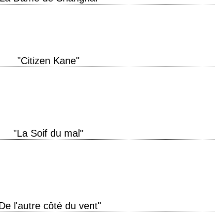
d. If she'll fool a husband, I figure she'll fool me. » titre original "The Lady…
"Citizen Kane"
o many people. I guess we're both lonely. » titre original "Citizen Kane"
"La Soif du mal"
 haven't got any. – Hmm? What do you mean? – Your future's all used up.
De l'autre côté du vent"