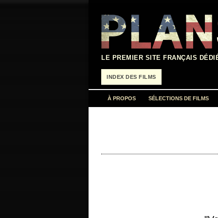
Aller
au
contenu
LE PREMIER SITE FRANÇAIS DÉDI
INDEX DES FILMS
À PROPOS
SÉLECTIONS DE FILMS
titre original "Macbeth" année de produ
William Shakespeare photographie John 