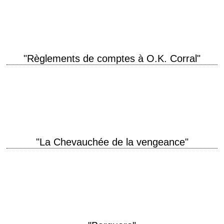
Joseph H. Lewis scénario Philip Yordan photographie John Alton
musique David Raksin production Sidney Harmon…
"Règlements de comptes à O.K. Corral"
titre original "Gunfight at the O.K. Corral" année de production 1957
réalisation John Sturges scénario Leon Uris photographie Charles Lang
musique Dimitri Tiomkin production Hal…
"La Chevauchée de la vengeance"
titre original "Ride Lonesome" année de production 1959 réalisation Budd
Boetticher scénario Burt Kennedy photographie Charles Lawton Jr.
musique Heinz Roemheld production Budd Boetticher (et…