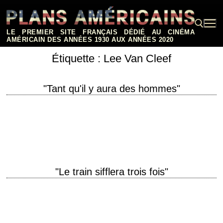
Aller
au
contenu
LE PREMIER SITE FRANÇAIS DÉDIÉ AU CINÉMA
AMÉRICAIN DES ANNÉES 1930 AUX ANNÉES 2020
Étiquette :
Lee Van Cleef
Rechercher :
"Tant qu'il y aura des hommes"
titre original "From Here to Eternity" année de production 1953 réalisation
Fred Zinnemann scénario Daniel Taradash, d'après le roman "From Here
to Eternity" de James…
"Le train sifflera trois fois"
titre original "High Noon" année de production 1952 réalisation Fred
Zinnemann scénario Carl Foreman, d'après une histoire de John W.
Cunningham ("The Tin Star") photographie…