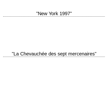
"New York 1997"
titre original "Escape from New York" année de production 1981
réalisation John Carpenter scénario John Carpenter photographie Dean
Cundey musique John Carpenter et Alan Howarth…
"La Chevauchée des sept mercenaires"
titre original "The Magnificent Seven Ride!" année de production 1972
réalisation George McCowan musique Elmer Bernstein interprétation Lee
Van Cleef, Stefanie Powers, Ed Lauter, Gary…