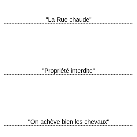
"La Rue chaude"
titre original "Walk on the Wild Side" année de production 1962
réalisation Edward Dmytryk scénario John Fante et Edmund Morris,
d'après le roman "A Walk…
"Propriété interdite"
titre original "This Property Is Condemned" année de production 1966
réalisation Sydney Pollack scénario Francis Ford Coppola, Fred Coe et
Edith Sommer, d'après la pièce…
"On achève bien les chevaux"
titre original "They Shoot Horses, Don't They?" année de production