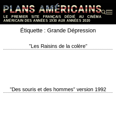
Aller
au
contenu
LE PREMIER SITE FRANÇAIS DÉDIÉ AU CINÉMA
AMÉRICAIN DES ANNÉES 1930 AUX ANNÉES 2020
Étiquette :
Grande Dépression
Rechercher :
"Les Raisins de la colère"
titre original "The Grapes of Wrath" année de production 1940 réalisation
John Ford scénario Nunnally Johnson, d'après le roman éponyme de
John Steinbeck (1939) photographie…
"Des souris et des hommes" version 1992
titre original "Of Mice and Men" année de production 1992 réalisation
Gary Sinise scénario Horton Foote, d'après le roman "Des souris et des
hommes" de…