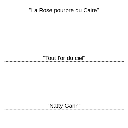
"La Rose pourpre du Caire"
Parabole sur les charmes du 7e art et délicieuse fantaisie romantique
titre original "The Purple Rose of Cairo" année de production 1985
réalisation Woody Allen…
"Tout l'or du ciel"
titre original "Pennies from Heaven" année de production 1981 réalisation
Herbert Ross scénario Dennis Potter, d'après sa série télévisée
éponyme de 1978 photographie Gordon Willis…
"Natty Gann"
« You're a real woman of the world, kid. » titre original "The Journey of
Natty Gann" année de production 1985 réalisation Jeremy Kagan
scénario…