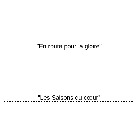
titre original "O Brother, Where Art Thou?" année de production 2000
réalisation Joel Coen scénario Joel Coen et Ethan Coen, d'après
l'"Odyssée" d'Homère photographie Roger…
"En route pour la gloire"
David Carradine is Woody Guthrie titre original "Bound for Glory" année
de production 1976 réalisation Hal Ashby scénario Robert Getchell,
d'après l'autobiographie de Woody Guthrie…
"Les Saisons du cœur"
titre original "Places in the Heart" année de production 1984 réalisation
Robert Benton scénario Robert Benton photographie Néstor Almendros
interprétation Sally Field, Lindsay Crouse, Ed…