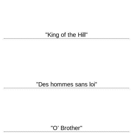
1969 réalisation Sydney Pollack scénario James Poe et Robert E.
Thompson, d'après le roman de…
"King of the Hill"
titre original "King of the Hill" année de production 1993 réalisation
Steven Soderbergh scénario Steven Soderbergh, d'après A.E. Hotchner
photographie Elliot Davis musique Cliff Martinez…
"Des hommes sans loi"
« It is not the violence that sets men apart, alright, it is the distance that
he is prepared to go. » titre original "Lawless"…
"O' Brother"