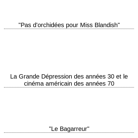
"Pas d'orchidées pour Miss Blandish"
titre original "The Grissom Gang" année de production 1971 réalisation
Robert Aldrich scénario d'après le roman "No Orchids for Miss Blandish"
de James Hadley Chase…
La Grande Dépression des années 30 et le
cinéma américain des années 70
« Moi lorsque j'ai connu Clyde autrefois, c'était un gars loyal, honnête et
droit — Il faut croire que c'est la société qui m'a définitivement…
"Le Bagarreur"