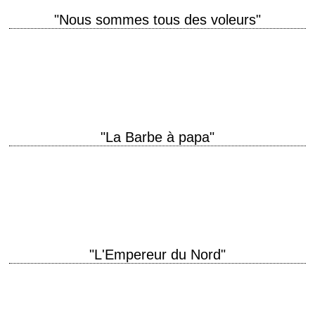
"Nous sommes tous des voleurs"
titre original "Thieves Like Us" année de production 1974 réalisation
Robert Altman scénario Robert Altman, d'après le roman éponyme
d'Edward Anderson photographie Jean Boffety interprétation…
"La Barbe à papa"
titre original "Paper Moon" année de production 1973 réalisation Peter
Bogdanovich scénario Alvin Sargent photographie László Kovács
interprétation Ryan O'Neal, Tatum O'Neal récompense Oscar de…
"L'Empereur du Nord"
Only one man can be "Emperor of the North Pole" titre original "Emperor
of the North Pole" année de production 1973 réalisation Robert Aldrich
scénario…