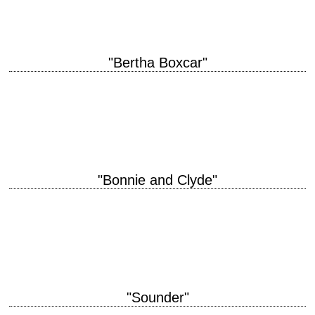
"Bertha Boxcar"
titre original "Boxcar Bertha" année de production 1972 réalisation Martin
Scorsese scénario Joyce Hooper Corrington et John William Corrington,
d'après "Sisters of the Road" de…
"Bonnie and Clyde"
« This here's Miss Bonnie Parker. I'm Clyde Barrow. We rob banks. »
titre original "Bonnie and Clyde" année de production 1967 réalisation
Arthur Penn…
"Sounder"