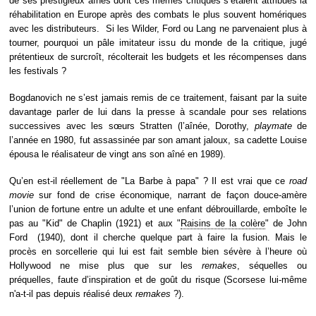
de ses prestigieux aînés dont ces mêmes critiques s’étaient attribués la
réhabilitation en Europe après des combats le plus souvent homériques
avec les distributeurs. Si les Wilder, Ford ou Lang ne parvenaient plus à
tourner, pourquoi un pâle imitateur issu du monde de la critique, jugé
prétentieux de surcroît, récolterait les budgets et les récompenses dans
les festivals ?
Bogdanovich ne s’est jamais remis de ce traitement, faisant par la suite
davantage parler de lui dans la presse à scandale pour ses relations
successives avec les sœurs Stratten (l’aînée, Dorothy,
playmate
de
l’année en 1980, fut assassinée par son amant jaloux, sa cadette Louise
épousa le réalisateur de vingt ans son aîné en 1989).
Qu’en est-il réellement de "La Barbe à papa" ? Il est vrai que ce
road
movie
sur fond de crise économique, narrant de façon douce-amère
l’union de fortune entre un adulte et une enfant débrouillarde, emboîte le
pas au "Kid" de Chaplin (1921) et aux "
Raisins de la colère
" de John
Ford (1940), dont il cherche quelque part à faire la fusion. Mais le
procès en sorcellerie qui lui est fait semble bien sévère à l’heure où
Hollywood ne mise plus que sur les
remakes
, séquelles ou
préquelles, faute d’inspiration et de goût du risque (Scorsese lui-même
n'a-t-il pas depuis réalisé deux
remakes
?).