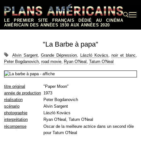
Aller
au
contenu
LE PREMIER SITE FRANÇAIS DÉDIÉ AU CINÉMA
AMÉRICAIN DES ANNÉES 1930 AUX ANNÉES 2020
Rechercher :
"La Barbe à papa"
Alvin Sargent
,
Grande Dépression
,
László Kovács
,
noir et blanc
,
Peter Bogdanovich
,
road movie
,
Ryan O'Neal
,
Tatum O'Neal
titre original
"Paper Moon"
année de production
1973
réalisation
Peter Bogdanovich
scénario
Alvin Sargent
photographie
László Kovács
interprétation
Ryan O'Neal, Tatum O'Neal
récompense
Oscar de la meilleure actrice dans un second rôle
pour Tatum O'Neal