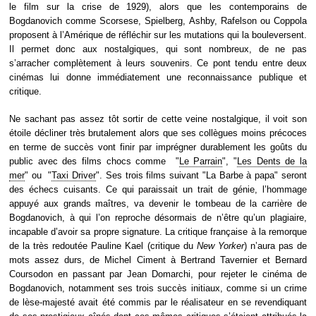
le film sur la crise de 1929), alors que les contemporains de
Bogdanovich comme Scorsese, Spielberg, Ashby, Rafelson ou Coppola
proposent à l’Amérique de réfléchir sur les mutations qui la bouleversent.
Il permet donc aux nostalgiques, qui sont nombreux, de ne pas
s’arracher complètement à leurs souvenirs. Ce pont tendu entre deux
cinémas lui donne immédiatement une reconnaissance publique et
critique.
Ne sachant pas assez tôt sortir de cette veine nostalgique, il voit son
étoile décliner très brutalement alors que ses collègues moins précoces
en terme de succès vont finir par imprégner durablement les goûts du
public avec des films chocs comme "
Le Parrain
", "
Les Dents de la
mer
" ou "
Taxi Driver
". Ses trois films suivant "La Barbe à papa" seront
des échecs cuisants. Ce qui paraissait un trait de génie, l’hommage
appuyé aux grands maîtres, va devenir le tombeau de la carrière de
Bogdanovich, à qui l’on reproche désormais de n’être qu’un plagiaire,
incapable d’avoir sa propre signature. La critique française à la remorque
de la très redoutée Pauline Kael (critique du
New Yorker
) n’aura pas de
mots assez durs, de Michel Ciment à Bertrand Tavernier et Bernard
Coursodon en passant par Jean Domarchi, pour rejeter le cinéma de
Bogdanovich, notamment ses trois succès initiaux, comme si un crime
de lèse-majesté avait été commis par le réalisateur en se revendiquant