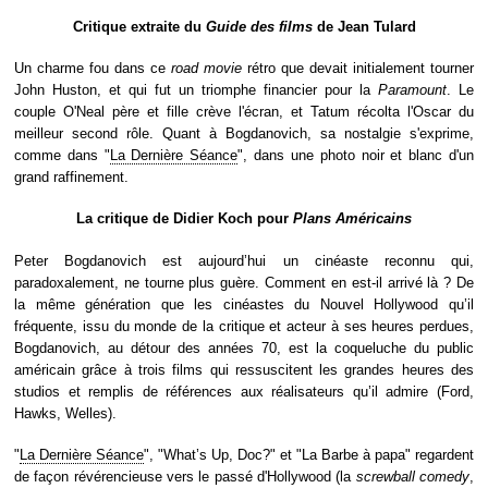
Critique extraite du
Guide des films
de Jean Tulard
Un charme fou dans ce
road movie
rétro que devait initialement tourner
John Huston, et qui fut un triomphe financier pour la
Paramount
. Le
couple O'Neal père et fille crève l'écran, et Tatum récolta l'Oscar du
meilleur second rôle. Quant à Bogdanovich, sa nostalgie s'exprime,
comme dans "
La Dernière Séance
", dans une photo noir et blanc d'un
grand raffinement.
La critique de Didier Koch pour
Plans Américains
Peter Bogdanovich est aujourd’hui un cinéaste reconnu qui,
paradoxalement, ne tourne plus guère. Comment en est-il arrivé là ? De
la même génération que les cinéastes du Nouvel Hollywood qu’il
fréquente, issu du monde de la critique et acteur à ses heures perdues,
Bogdanovich, au détour des années 70, est la coqueluche du public
américain grâce à trois films qui ressuscitent les grandes heures des
studios et remplis de références aux réalisateurs qu’il admire (Ford,
Hawks, Welles).
"
La Dernière Séance
", "What’s Up, Doc?" et "La Barbe à papa" regardent
de façon révérencieuse vers le passé d'Hollywood (la
screwball comedy
,