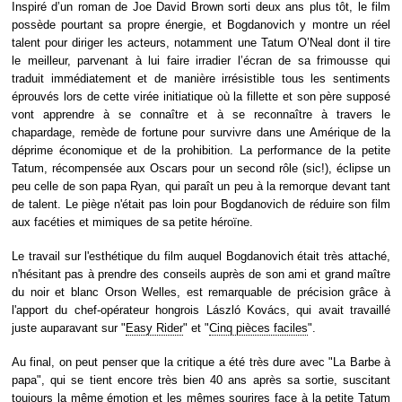
Inspiré d’un roman de Joe David Brown sorti deux ans plus tôt, le film
possède pourtant sa propre énergie, et Bogdanovich y montre un réel
talent pour diriger les acteurs, notamment une Tatum O’Neal dont il tire
le meilleur, parvenant à lui faire irradier l’écran de sa frimousse qui
traduit immédiatement et de manière irrésistible tous les sentiments
éprouvés lors de cette virée initiatique où la fillette et son père supposé
vont apprendre à se connaître et à se reconnaître à travers le
chapardage, remède de fortune pour survivre dans une Amérique de la
déprime économique et de la prohibition. La performance de la petite
Tatum, récompensée aux Oscars pour un second rôle (sic!), éclipse un
peu celle de son papa Ryan, qui paraît un peu à la remorque devant tant
de talent. Le piège n'était pas loin pour Bogdanovich de réduire son film
aux facéties et mimiques de sa petite héroïne.
Le travail sur l'esthétique du film auquel Bogdanovich était très attaché,
n'hésitant pas à prendre des conseils auprès de son ami et grand maître
du noir et blanc Orson Welles, est remarquable de précision grâce à
l'apport du chef-opérateur hongrois László Kovács, qui avait travaillé
juste auparavant sur "
Easy Rider
" et "
Cinq pièces faciles
".
Au final, on peut penser que la critique a été très dure avec "La Barbe à
papa", qui se tient encore très bien 40 ans après sa sortie, suscitant
toujours la même émotion et les mêmes sourires face à la petite Tatum