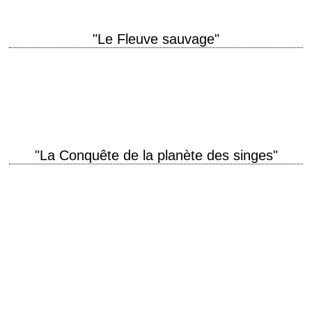
"Le Fleuve sauvage"
titre original "Wild River" année de production 1960 réalisation Elia
Kazan scénario Paul Osborn, d'après les romans de William Bradford
Huie et Borden Deal photographie…
"La Conquête de la planète des singes"
4e épisode de la saga titre original "Conquest of the Planet of the Apes"
année de production 1972 réalisation J. Lee Thompson scénario Paul
Dehn,…