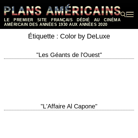
Aller
au
contenu
LE PREMIER SITE FRANÇAIS DÉDIÉ AU CINÉMA
AMÉRICAIN DES ANNÉES 1930 AUX ANNÉES 2020
Étiquette :
Color by DeLuxe
Rechercher :
"Les Géants de l'Ouest"
« Why did you have to shoot the man? – Conversation kinda dried up,
ma'am. » titre original "The Undefeated" année de production 1969
réalisation…
"L'Affaire Al Capone"
titre original "The St. Valentine's Day Massacre" année de production
1967 réalisation Roger Corman scénario Howard Browne photographie
Milton R. Krasner musique Lionel Newman et…