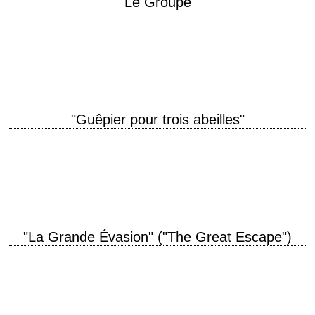
"Le Groupe"
titre original "The Group" année de production 1966 réalisation Sidney
Lumet scénario Sidney Buchman, d'après le roman éponyme de Mary
McCarthy (1954) photographie Boris Kaufman…
"Guêpier pour trois abeilles"
titre original "The Honey Pot" aka "It Comes Up Murder" année de
production 1967 réalisation Joseph L. Mankiewicz scénario Joseph L.
Mankiewicz, d'après la pièce…
"La Grande Évasion" ("The Great Escape")
titre original "The Great Escape" année de production 1963 réalisation
John Sturges scénario James Clavell et W.R. Burnett, d'après le récit
éponyme de Paul Brickhill…