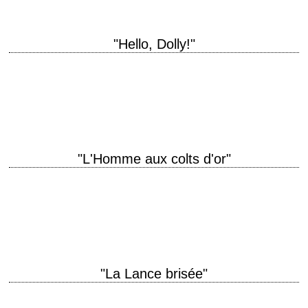
"Hello, Dolly!"
titre original "Hello, Dolly!" année de production 1969 réalisation Gene
Kelly scénario Ernest Lehman, d'après la comédie musicale éponyme
photographie Harry Stradling Sr. musique Lennie…
"L'Homme aux colts d'or"
titre original "Warlock" année de production 1959 réalisation Edward
Dmytryk scénario Robert Alan Aurthur, d'après le roman "Warlock" de
Oakley Hall (1958) photographie Joseph MacDonald…
"La Lance brisée"
titre original "Broken Lance" année de production 1954 réalisation