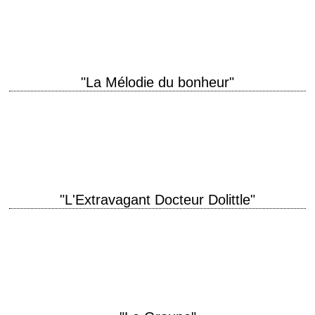
Edward Dmytryk scénario Richard Murphy, d'après une histoire de Philip
Yordan photographie Joseph MacDonald musique Leigh…
"La Mélodie du bonheur"
titre original "The Sound of Music" année de production 1965 réalisation
Robert Wise scénario Ernest Lehman, d'après la comédie musicale de
Howard Lindsay et Russel…
"L'Extravagant Docteur Dolittle"
« I speak over two thousand languages, including Dodo and Unicorn. »
titre original "Doctor Dolittle" année de production 1967 réalisation
Richard Fleischer scénario Leslie…