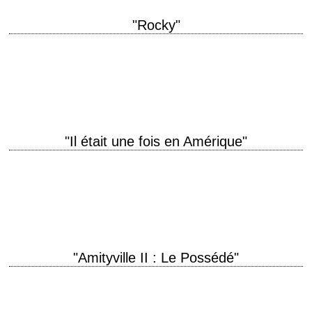
"Rocky"
titre original "Rocky" année de production 1976 réalisation John G.
Avildsen scénario Sylvester Stallone musique Bill Conti production Irwin
Winkler et Robert Chartoff interprétation Sylvester…
"Il était une fois en Amérique"
Last but not least titre original "Once Upon a Time in America" année de
production 1984 réalisation Sergio Leone scénario d'après "The Hoods"
(1952) de…
"Amityville II : Le Possédé"
À fuir encore plus vite que la maison hantée ? titre original "Amityville II:
The Possession" année de production 1982 réalisation Damiano Damiani
musique Lalo…