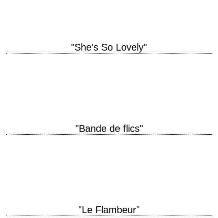
Bill Norton photographie Harry Stradling Jr. musique Chip Davis…
"She's So Lovely"
A film by Nick Cassavetes from a romantic fable by John Cassavetes
titre original "She's So Lovely" année de production 1997 réalisation Nick
Cassavetes scénario…
"Bande de flics"
titre original "The Choirboys" année de production 1977 réalisation
Robert Aldrich scénario d'après le roman "Patrouilles de nuit" de Joseph
Wambaugh photographie Joseph F. Biroc…
"Le Flambeur"