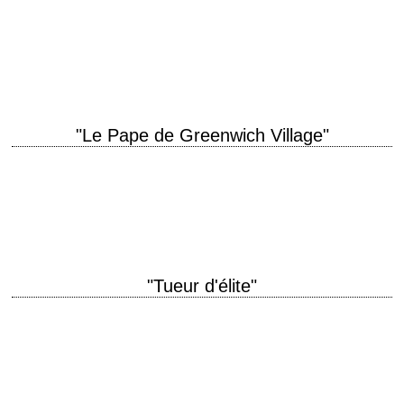
Portrait d'un joueur et de sa passion titre original "The Gambler" année
de production 1974 réalisation Karel Reisz scénario James Toback
photographie Victor J. Kemper…
"Le Pape de Greenwich Village"
titre original "The Pope of Greenwich Village" année de production 1984
réalisation Stuart Rosenberg scénario Vincent Patrick, d'après son
propre roman éponyme photographie John Bailey…
"Tueur d'élite"
Pain is only a side effect, death is the cure. titre original "The Killer
Elite" année de production 1975 réalisation Sam Peckinpah scénario
Marc Norman…