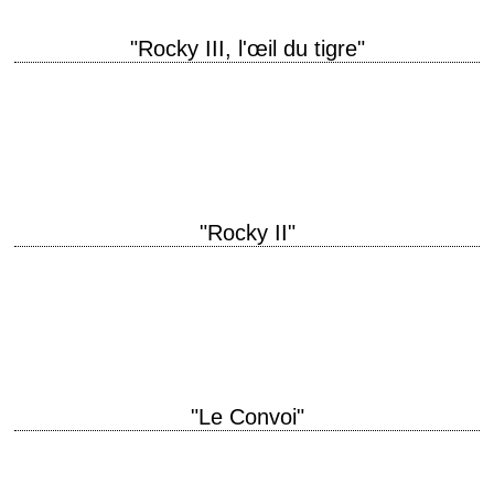
"Rocky III, l'œil du tigre"
Ça s'essouffle ! titre original "Rocky III" année de production 1982
réalisation Sylvester Stallone scénario Sylvester Stallone photographie
Bill Butler musique Bill Conti production Irwin…
"Rocky II"
La revanche titre original "Rocky II" année de production 1979 réalisation
Sylvester Stallone scénario Sylvester Stallone photographie Bill Butler
musique Bill Conti production Irwin Winkler…
"Le Convoi"
R.D. Trucking Inc., Albuquerque, Nouveau-Mexique titre original
"Convoy" année de production 1978 réalisation Sam Peckinpah scénario