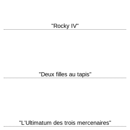
"Rocky IV"
titre original "Rocky IV" année de production 1985 réalisation Sylvester
Stallone scénario Sylvester Stallone photographie Bill Butler production
Irwin Winkler et Robert Chartoff interprétation Sylvester…
"Deux filles au tapis"
Le dernier film de Robert Aldrich titre original "...All the Marbles" année
de production 1981 réalisation Robert Aldrich scénario Mel Frohman
photographie Joseph F. Biroc…
"L'Ultimatum des trois mercenaires"