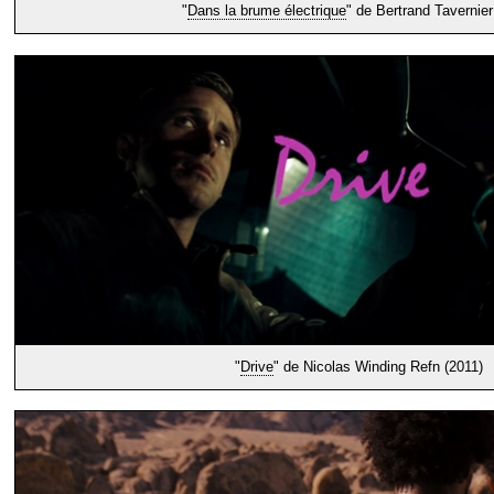
"
Dans la brume électrique
" de Bertrand Tavernier
"
Drive
" de Nicolas Winding Refn (2011)