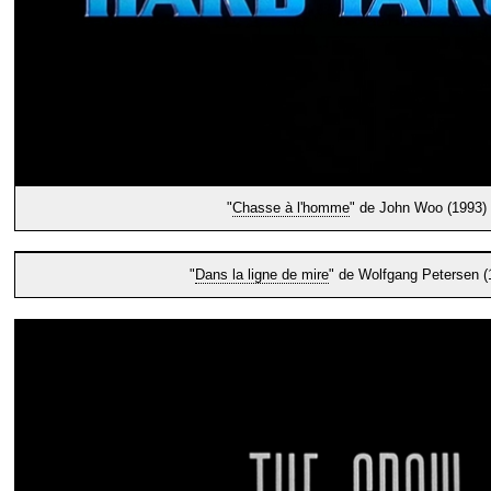
"
Chasse à l'homme
" de John Woo (1993)
"
Dans la ligne de mire
" de Wolfgang Petersen (