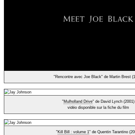
"Rencontre avec Joe Black" de Martin Brest (
"
Mulholland Drive
" de David Lynch (2001)
vidéo disponible sur la fiche du film
"
Kill Bill : volume 1
" de Quentin Tarantino (20