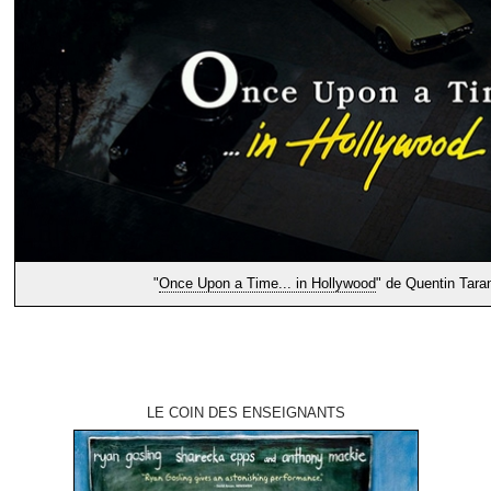
"
Once Upon a Time... in Hollywood
" de Quentin Taran
LE COIN DES ENSEIGNANTS