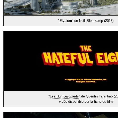
"
Elysium
" de Neill Blomkamp (2013)
"
Les Huit Salopards
" de Quentin Tarantino (2
vidéo disponible sur la fiche du film