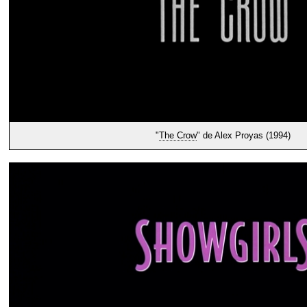
"
The Crow
" de Alex Proyas (1994)