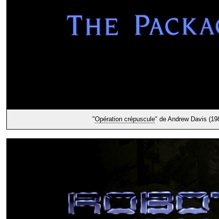
"
Opération crépuscule
" de Andrew Davis (19